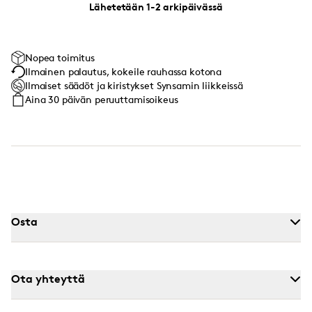
Lähetetään 1-2 arkipäivässä
Nopea toimitus
Ilmainen palautus, kokeile rauhassa kotona
Ilmaiset säädöt ja kiristykset Synsamin liikkeissä
Aina 30 päivän peruuttamisoikeus
Osta
Ota yhteyttä