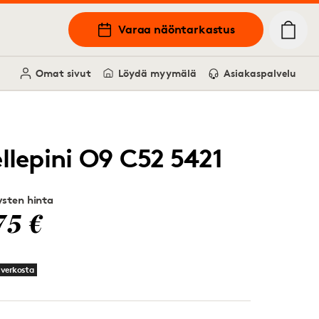
Varaa näöntarkastus
Omat sivut
Löydä myymälä
Asiakaspalvelu
ellepini O9 C52 5421
sten hinta
75 €
 verkosta