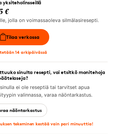
 yksiteholinsseillä
5 €
lle, jolla on voimassaoleva silmälasiresepti.
Tilaa verkossa
tetään 14 arkipäivässä
tuuko sinulta resepti, vai etsitkö monitehoja
päätelaseja?
sinulla ei ole reseptiä tai tarvitset apua
sityypin valinnassa, varaa näöntarkastus.
araa näöntarkastus
uksen tekeminen kestää vain pari minuuttia!