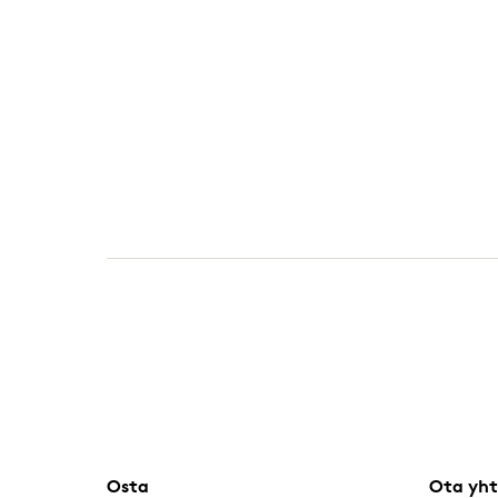
Osta
Ota yht