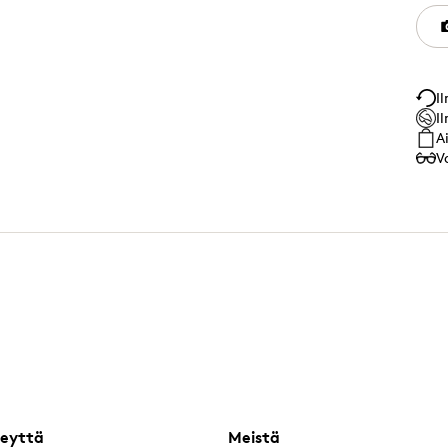
I
I
A
V
eyttä
Meistä