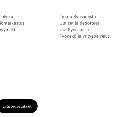
palvelu
Tietoa Synsamista
äöntarkastus
Uutiset ja tiedotteet
myymälä
Ura Synsamilla
Työnäkö ja yrityspalvelut
Evästeasetukset