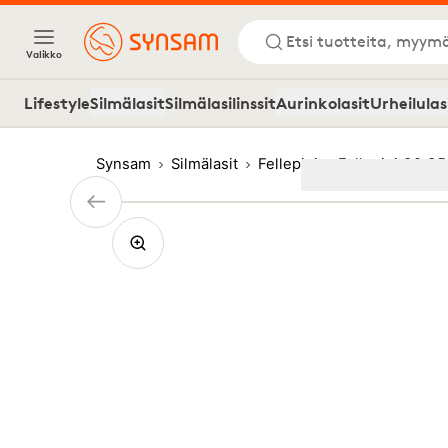
Etsi tuotteita, myymä
Valikko
Lifestyle
Silmälasit
Silmälasilinssit
Aurinkolasit
Urheilulas
Synsam
Silmälasit
Fellepini
Fellepini O9 C
Image
1