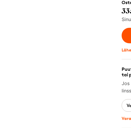
Osta
33
Sinu
Lähe
Puut
tai 
Jos 
lins
V
Vara