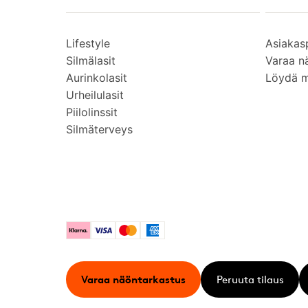
Lifestyle
Asiakas
Silmälasit
Varaa n
Aurinkolasit
Löydä 
Urheilulasit
Piilolinssit
Silmäterveys
Klarna
Visa
Mastercard
American Express
Varaa näöntarkastus
Peruuta tilaus