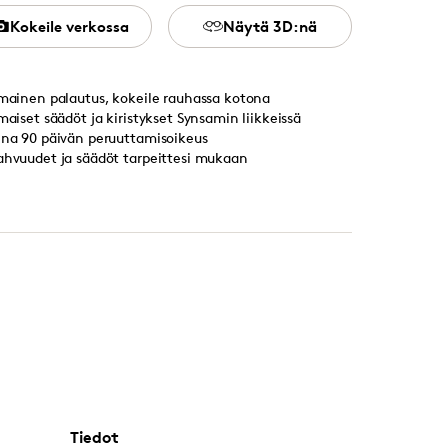
Kokeile verkossa
Näytä 3D:nä
lmainen palautus, kokeile rauhassa kotona
lmaiset säädöt ja kiristykset Synsamin liikkeissä
ina 90 päivän peruuttamisoikeus
ahvuudet ja säädöt tarpeittesi mukaan
Tiedot