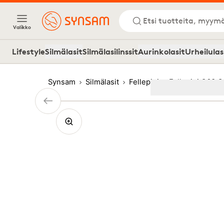
Etsi tuotteita, myymä
Valikko
Lifestyle
Silmälasit
Silmälasilinssit
Aurinkolasit
Urheilulas
Synsam
Silmälasit
Fellepini
Fellepini O63 
Image
1