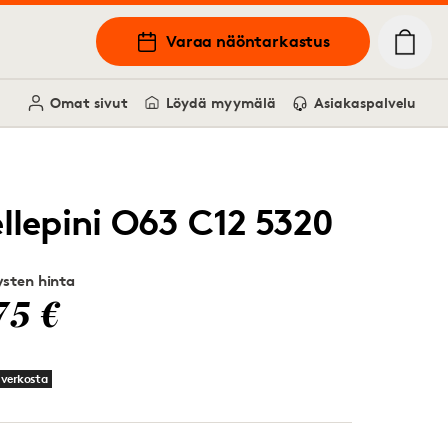
Varaa näöntarkastus
Omat sivut
Löydä myymälä
Asiakaspalvelu
ellepini O63 C12 5320
sten hinta
75 €
 verkosta