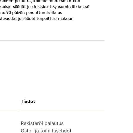
lmainen palautus, kokeile rauhassa kotona
lmaiset säädöt ja kiristykset Synsamin liikkeissä
ina 90 päivän peruuttamisoikeus
ahvuudet ja säädöt tarpeittesi mukaan
Tiedot
Rekisteröi palautus
Osto- ja toimitusehdot