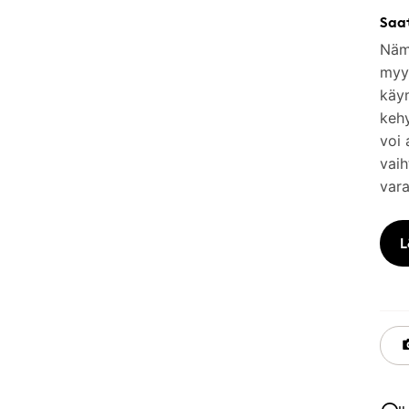
Saa
Nämä
myym
käy
keh
voi 
vaih
vara
L