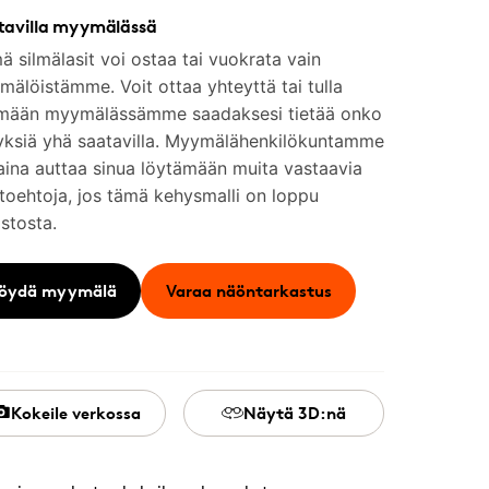
tavilla myymälässä
 silmälasit voi ostaa tai vuokrata vain
älöistämme. Voit ottaa yhteyttä tai tulla
mään myymälässämme saadaksesi tietää onko
yksiä yhä saatavilla. Myymälähenkilökuntamme
aina auttaa sinua löytämään muita vastaavia
toehtoja, jos tämä kehysmalli on loppu
stosta.
öydä myymälä
Varaa näöntarkastus
Kokeile verkossa
Näytä 3D:nä