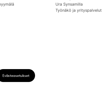
myymälä
Ura Synsamilla
Työnäkö ja yrityspalvelut
Evästeasetukset