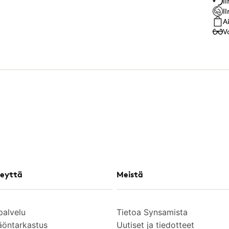
I
I
A
V
eyttä
Meistä
palvelu
Tietoa Synsamista
äöntarkastus
Uutiset ja tiedotteet