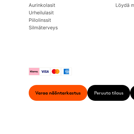
Aurinkolasit
Löydä 
Urheilulasit
Piilolinssit
Silmäterveys
Klarna
Visa
Mastercard
American Express
Varaa näöntarkastus
Peruuta tilaus