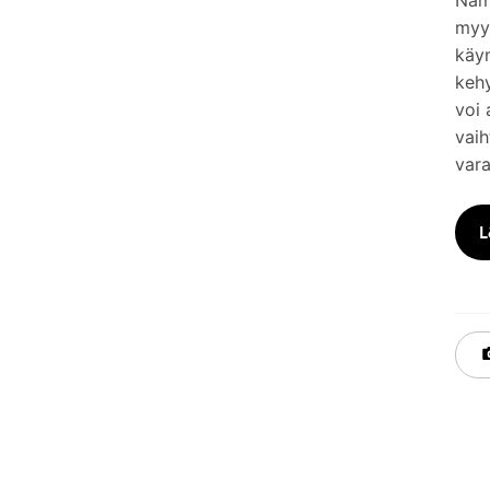
Nämä
myym
käy
keh
voi 
vaih
vara
L