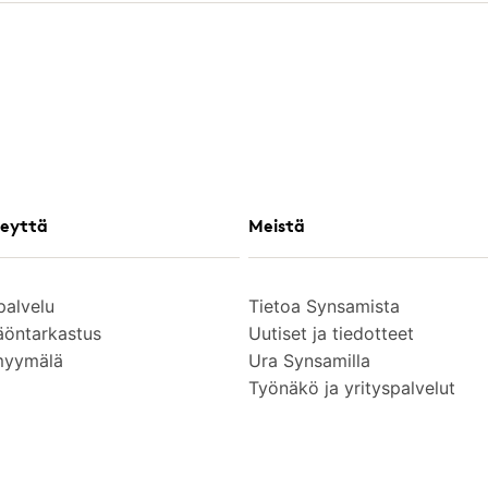
eyttä
Meistä
palvelu
Tietoa Synsamista
äöntarkastus
Uutiset ja tiedotteet
myymälä
Ura Synsamilla
Työnäkö ja yrityspalvelut