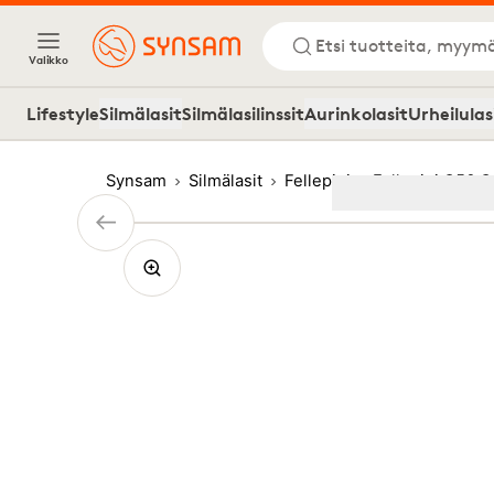
Etsi tuotteita, myymä
Valikko
Lifestyle
Silmälasit
Silmälasilinssit
Aurinkolasit
Urheilulas
Synsam
Silmälasit
Fellepini
Fellepini O56 C
Image
1