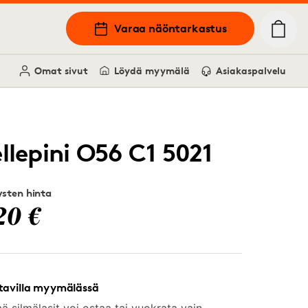
Varaa näöntarkastus
Omat sivut
Löydä myymälä
Asiakaspalvelu
ellepini O56 C1 5021
sten hinta
20 €
tavilla myymälässä