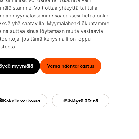
 silmälasit voi ostaa tai vuokrata vain
älöistämme. Voit ottaa yhteyttä tai tulla
mään myymälässämme saadaksesi tietää onko
yksiä yhä saatavilla. Myymälähenkilökuntamme
aina auttaa sinua löytämään muita vastaavia
toehtoja, jos tämä kehysmalli on loppu
stosta.
öydä myymälä
Varaa näöntarkastus
Kokeile verkossa
Näytä 3D:nä