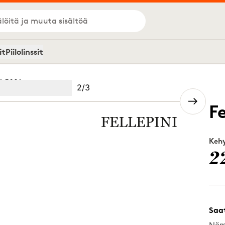
löitä ja muuta sisältöä
it
Piilolinssit
1 5021
Kuva
2
/
3
Image
(Current image)
2
Image
3
F
Kehy
2
Saa