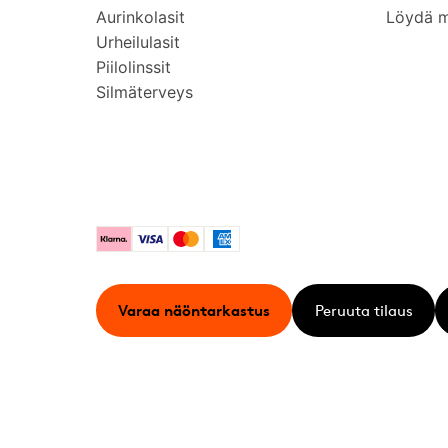
Aurinkolasit
Löydä 
Urheilulasit
Piilolinssit
Silmäterveys
Klarna
Visa
Mastercard
American Express
Varaa näöntarkastus
Peruuta tilaus