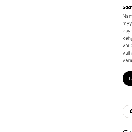
Saa
Nämä
myym
käy
keh
voi 
vaih
vara
L