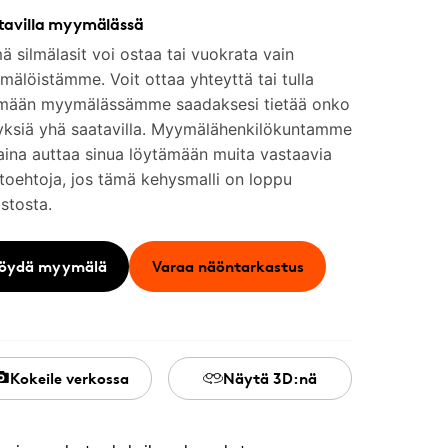
tavilla myymälässä
 silmälasit voi ostaa tai vuokrata vain
älöistämme. Voit ottaa yhteyttä tai tulla
mään myymälässämme saadaksesi tietää onko
yksiä yhä saatavilla. Myymälähenkilökuntamme
aina auttaa sinua löytämään muita vastaavia
toehtoja, jos tämä kehysmalli on loppu
stosta.
öydä myymälä
Varaa näöntarkastus
Kokeile verkossa
Näytä 3D:nä