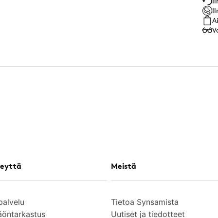
I
I
A
V
eyttä
Meistä
palvelu
Tietoa Synsamista
äöntarkastus
Uutiset ja tiedotteet