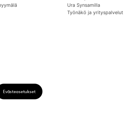
myymälä
Ura Synsamilla
Työnäkö ja yrityspalvelut
Evästeasetukset