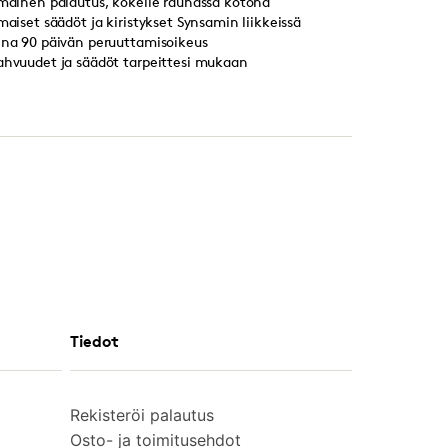
lmainen palautus, kokeile rauhassa kotona
lmaiset säädöt ja kiristykset Synsamin liikkeissä
ina 90 päivän peruuttamisoikeus
ahvuudet ja säädöt tarpeittesi mukaan
Tiedot
Rekisteröi palautus
Osto- ja toimitusehdot