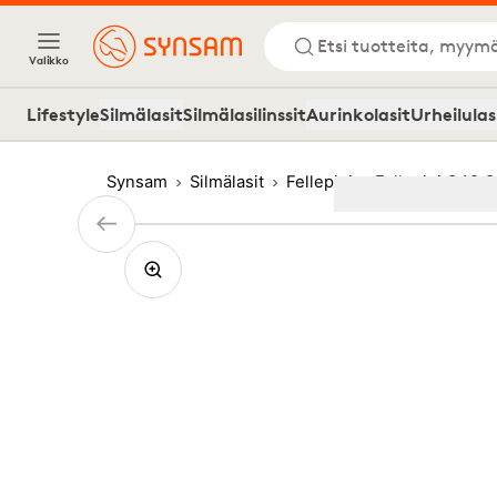
Etsi tuotteita, myymä
Valikko
Lifestyle
Silmälasit
Silmälasilinssit
Aurinkolasit
Urheilulas
Synsam
Silmälasit
Fellepini
Fellepini O48 
Image
1