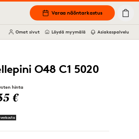
Varaa näöntarkastus
Omat sivut
Löydä myymälä
Asiakaspalvelu
ellepini O48 C1 5020
sten hinta
35 €
 verkosta