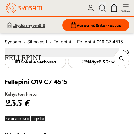
Valikko
Löydä myymälä
Varaa näöntarkastus
Synsam
Silmälasit
Fellepini
Fellepini O19 C7 4515
Kuva
2
/
3
Image
1
Image
(Current image)
2
Image
3
Kokeile verkossa
Näytä 3D:nä
Fellepini O19 C7 4515
Kehysten hinta
235 €
Osta verkosta
Lapsille