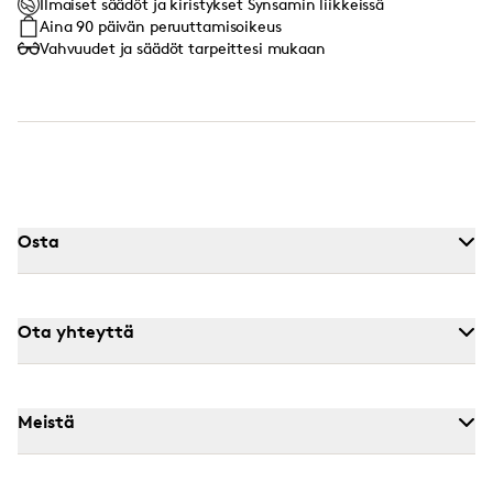
Ilmaiset säädöt ja kiristykset Synsamin liikkeissä
Aina 90 päivän peruuttamisoikeus
Vahvuudet ja säädöt tarpeittesi mukaan
Osta
Ota yhteyttä
Meistä