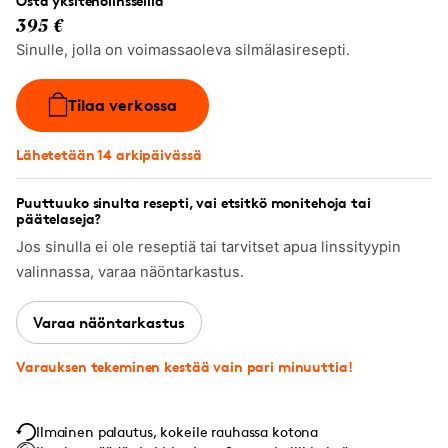
Osta yksiteholinsseillä
395 €
Sinulle, jolla on voimassaoleva silmälasiresepti.
Tilaa verkossa
Lähetetään 14 arkipäivässä
Puuttuuko sinulta resepti, vai etsitkö monitehoja tai
päätelaseja?
Jos sinulla ei ole reseptiä tai tarvitset apua linssityypin
valinnassa, varaa näöntarkastus.
Varaa näöntarkastus
Varauksen tekeminen kestää vain pari minuuttia!
Ilmainen palautus, kokeile rauhassa kotona