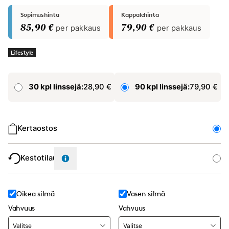
Sopimushinta
Kappalehinta
85,90 €
per pakkaus
79,90 €
per pakkaus
Lifestyle
30 kpl linssejä:
28,90 €
90 kpl linssejä:
79,90 €
Ostotyyppi
Kertaostos
Kestotilaus
Oikea silmä
Vasen silmä
Vahvuus
Vahvuus