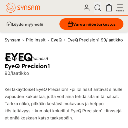
Valikko
Löydä myymälä
Varaa näöntarkastus
Synsam
Pilolinssit
EyeQ
EyeQ Precision1 90/laatikko
Kertakäyttöpiilolinssit
EyeQ Precision1
90/laatikko
Kertakäyttöiset EyeQ Precision1 -piilolinssit antavat sinulle
vapauden kukoistaa, jotta voit aina tehdä sitä mitä haluat.
Tarkka näkö, pitkään kestävä mukavuus ja helppo
käsiteltävyys - kun olet kokeillut EyeQ Precision1 -linssejä,
et enää koskaan katso taaksepäin.