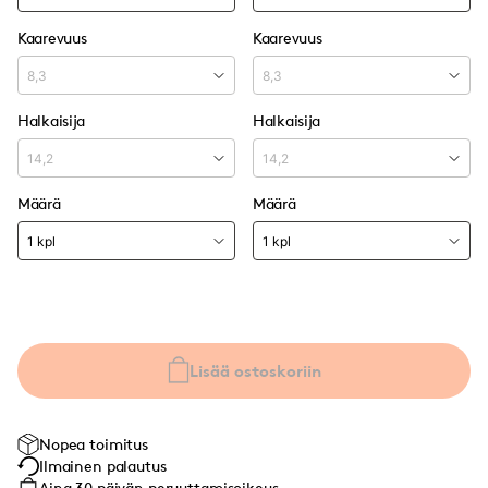
Kaarevuus
Kaarevuus
Halkaisija
Halkaisija
Määrä
Määrä
Lisää ostoskoriin
Nopea toimitus
Ilmainen palautus
Aina 30 päivän peruuttamisoikeus