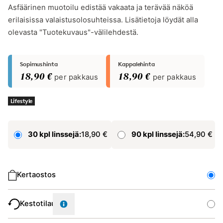
Asfäärinen muotoilu edistää vakaata ja terävää näköä
erilaisissa valaistusolosuhteissa. Lisätietoja löydät alla
olevasta "Tuotekuvaus"-välilehdestä.
Sopimushinta
Kappalehinta
18,90 €
per pakkaus
18,90 €
per pakkaus
Lifestyle
30 kpl linssejä:
18,90 €
90 kpl linssejä:
54,90 €
Ostotyyppi
Kertaostos
Kestotilaus