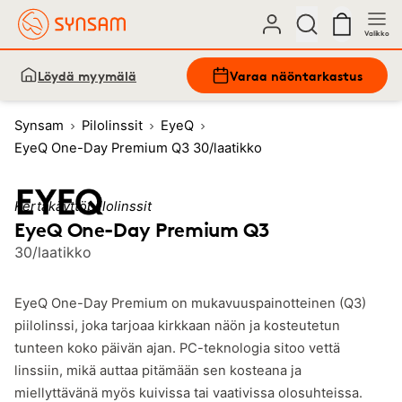
Valikko
Löydä myymälä
Varaa näöntarkastus
Synsam
Pilolinssit
EyeQ
EyeQ One-Day Premium Q3 30/laatikko
Kertakäyttöpiilolinssit
EyeQ One-Day Premium Q3
30/laatikko
EyeQ One-Day Premium on mukavuuspainotteinen (Q3)
piilolinssi, joka tarjoaa kirkkaan näön ja kosteutetun
tunteen koko päivän ajan. PC-teknologia sitoo vettä
linssiin, mikä auttaa pitämään sen kosteana ja
miellyttävänä myös kuivissa tai vaativissa olosuhteissa.