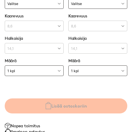
Kaarevuus
Kaarevuus
Halkaisija
Halkaisija
Määrä
Määrä
Lisää ostoskoriin
Nopea toimitus
Ilmainen palautus