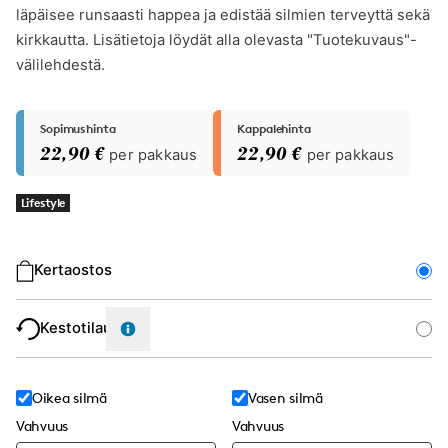
läpäisee runsaasti happea ja edistää silmien terveyttä sekä
kirkkautta. Lisätietoja löydät alla olevasta "Tuotekuvaus"-
välilehdestä.
Sopimushinta
Kappalehinta
22,90 €
per pakkaus
22,90 €
per pakkaus
Lifestyle
Ostotyyppi
Kertaostos
Kestotilaus
Oikea silmä
Vasen silmä
Vahvuus
Vahvuus