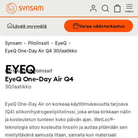
Valikko
Löydä myymälä
Varaa näöntarkastus
Synsam
Pilolinssit
EyeQ
EyeQ One-Day Air Q4 30/laatikko
Kertakäyttöpiilolinssit
EyeQ One-Day Air Q4
30/laatikko
EyeQ One-Day Air on korkeaa käyttömukavuutta tarjoava
(Q4) silikonihydrogeelipiilolinssi, joka antaa kirkkaan näön
ja kosteutetun tunteen koko päivän ajan. WetLoc®-
teknologia sitoo kosteutta linssiin ja auttaa pitämään sen
miellyttävänä aamusta iltaan, samalla kun materiaali