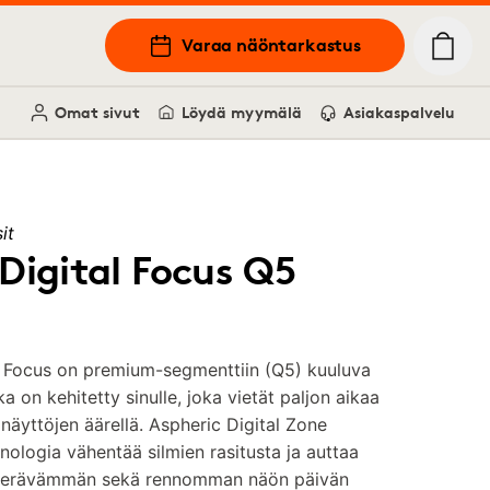
Varaa näöntarkastus
Omat sivut
Löydä myymälä
Asiakaspalvelu
it
Digital Focus Q5
l Focus on premium-segmenttiin (Q5) kuuluva
joka on kehitetty sinulle, joka vietät paljon aikaa
 näyttöjen äärellä. Aspheric Digital Zone
nologia vähentää silmien rasitusta ja auttaa
terävämmän sekä rennomman näön päivän