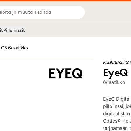
löitä ja muuta sisältöä
it
Piilolinssit
 Q5 6/laatikko
Kuukausilinss
EyeQ 
6/laatikko
EyeQ Digita
piilolinssi, 
digitaalisten
Optics® -tek
tarjoamaan 