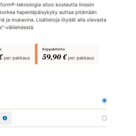
form®-teknologia sitoo kosteutta linssiin
 korkea hapenläpäisykyky auttaa pitämään
nä ja mukavina. Lisätietoja löydät alla olevasta
"-välilehdestä.
a
Kappalehinta
€
59,90 €
per pakkaus
per pakkaus
us