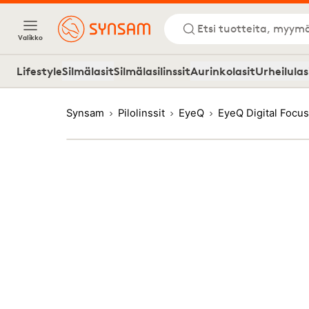
Etsi tuotteita, myymä
Valikko
Lifestyle
Silmälasit
Silmälasilinssit
Aurinkolasit
Urheilulas
Synsam
Pilolinssit
EyeQ
EyeQ Digital Focus