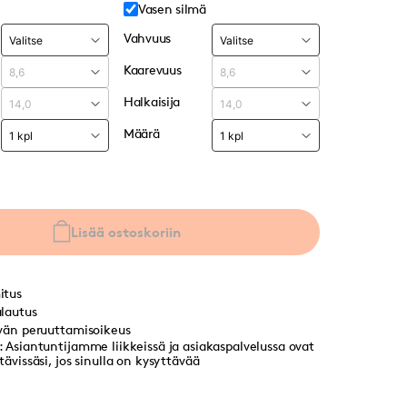
Vasen silmä
Vahvuus
Kaarevuus
Halkaisija
Määrä
Lisää ostoskoriin
itus
lautus
vän peruuttamisoikeus
 Asiantuntijamme liikkeissä ja asiakaspalvelussa ovat
ävissäsi, jos sinulla on kysyttävää