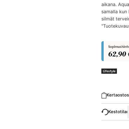
aikana. Aqua
samalla kun
silmät tervei
"Tuotekuvaus
Sopimushint
62,90 
Lifestyle
Ostotyyppi
Kertaostos
Kestotila