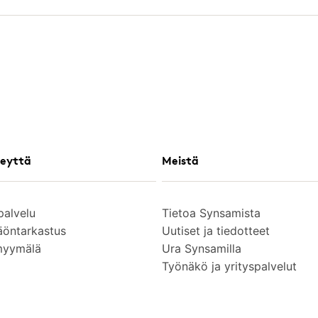
eyttä
Meistä
palvelu
Tietoa Synsamista
äöntarkastus
Uutiset ja tiedotteet
myymälä
Ura Synsamilla
Työnäkö ja yrityspalvelut