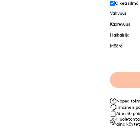
Oikea silmä
Vahvuus
Kaarevuus
Halkaisija
Määrä
Nopea toim
Ilmainen pa
Aina 30 päi
Huoletonta:
aina käytett