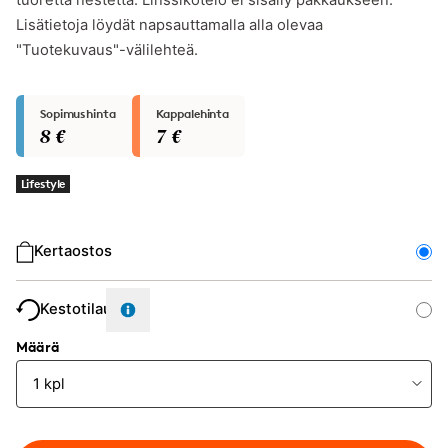
tuoretta nestettä. Linssikotelo ei sisälly pakkaukseen.
Lisätietoja löydät napsauttamalla alla olevaa
"Tuotekuvaus"-välilehteä.
Sopimushinta
Kappalehinta
8 €
7 €
Lifestyle
Ostotyyppi
Kertaostos
Kestotilaus
Määrä