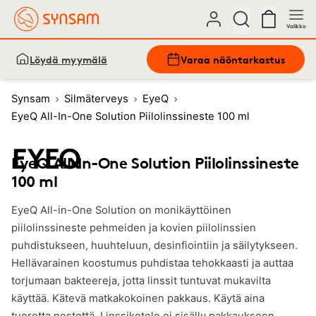
Valikko
Löydä myymälä
Varaa näöntarkastus
Synsam
Silmäterveys
EyeQ
EyeQ All-In-One Solution Piilolinssineste 100 ml
EyeQ All-In-One Solution Piilolinssineste
100 ml
EyeQ All-in-One Solution on monikäyttöinen
piilolinssineste pehmeiden ja kovien piilolinssien
puhdistukseen, huuhteluun, desinfiointiin ja säilytykseen.
Hellävarainen koostumus puhdistaa tehokkaasti ja auttaa
torjumaan bakteereja, jotta linssit tuntuvat mukavilta
käyttää. Kätevä matkakokoinen pakkaus. Käytä aina