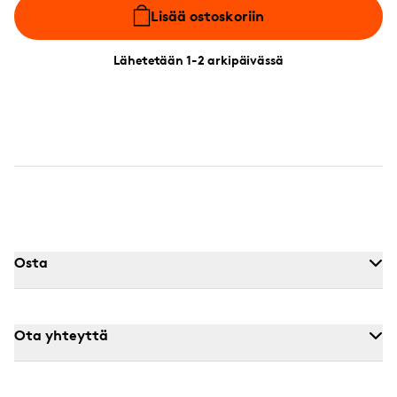
Lisää ostoskoriin
Lähetetään 1-2 arkipäivässä
Osta
Ota yhteyttä