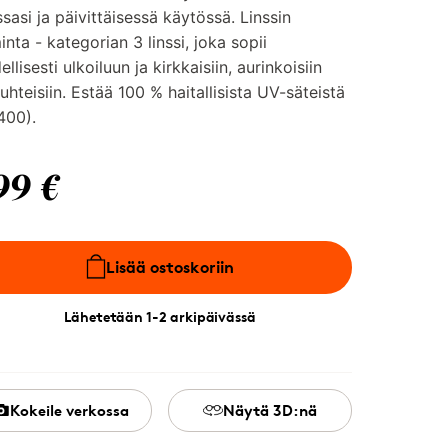
ssasi ja päivittäisessä käytössä. Linssin
inta - kategorian 3 linssi, joka sopii
ellisesti ulkoiluun ja kirkkaisiin, aurinkoisiin
uhteisiin. Estää 100 % haitallisista UV-säteistä
400).
99 €
Lisää ostoskoriin
Lähetetään 1-2 arkipäivässä
Kokeile verkossa
Näytä 3D:nä