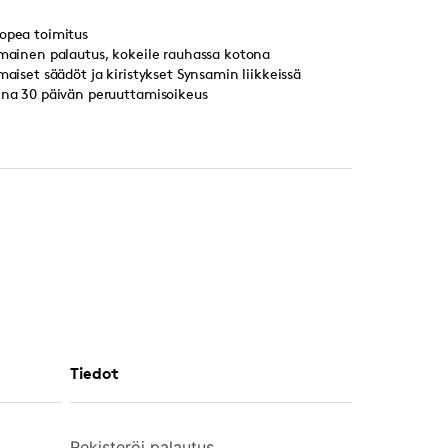
opea toimitus
lmainen palautus, kokeile rauhassa kotona
lmaiset säädöt ja kiristykset Synsamin liikkeissä
ina 30 päivän peruuttamisoikeus
Tiedot
Rekisteröi palautus