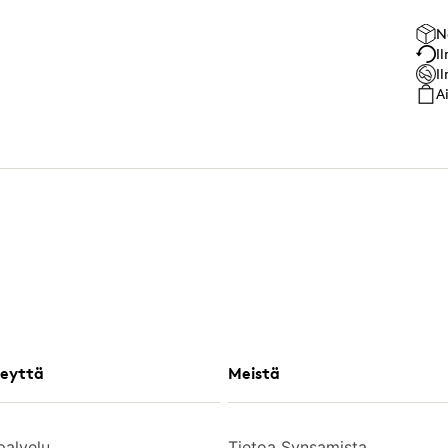
N
I
I
A
eyttä
Meistä
palvelu
Tietoa Synsamista