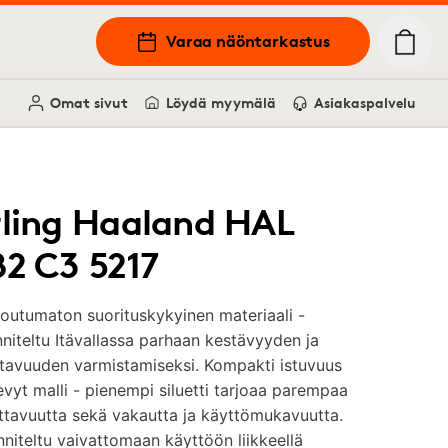
Varaa näöntarkastus
Omat sivut
Löydä myymälä
Asiakaspalvelu
rling Haaland HAL
82 C3 5217
outumaton suorituskykyinen materiaali -
niteltu Itävallassa parhaan kestävyyden ja
tavuuden varmistamiseksi. Kompakti istuvuus
evyt malli - pienempi siluetti tarjoaa parempaa
ittavuutta sekä vakautta ja käyttömukavuutta.
niteltu vaivattomaan käyttöön liikkeellä