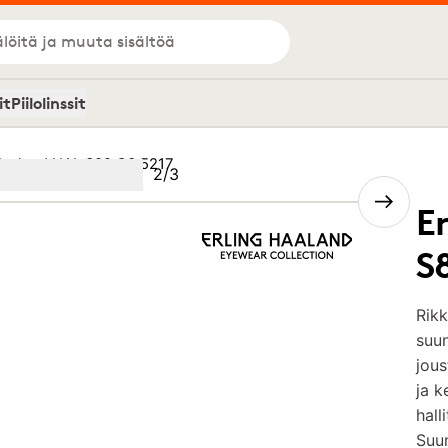
löitä ja muuta sisältöä
it
Piilolinssit
Haaland HAL S82 C3 5217
Kuva
2
/
3
Image
(Current image)
2
Image
3
E
S
Rikk
suun
jous
ja k
hall
Suun