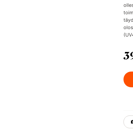
olle
toim
täyd
olos
(UV
3