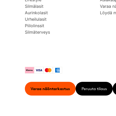
Silmälasit
Varaa n
Aurinkolasit
Löydä 
Urheilulasit
Piilolinssit
Silmäterveys
Klarna
Visa
Mastercard
American Express
Varaa näöntarkastus
Peruuta tilaus