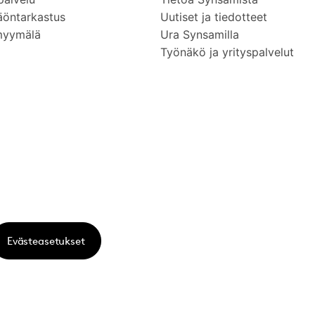
äöntarkastus
Uutiset ja tiedotteet
myymälä
Ura Synsamilla
Työnäkö ja yrityspalvelut
Evästeasetukset