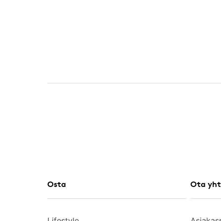
Osta
Ota yht
Lifestyle
Asiakas