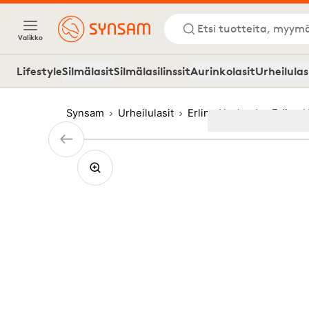
Etsi tuotteita, myymä
Valikko
Lifestyle
Silmälasit
Silmälasilinssit
Aurinkolasit
Urheilulas
Synsam
Urheilulasit
Erling Haaland
Erling 
Image
1