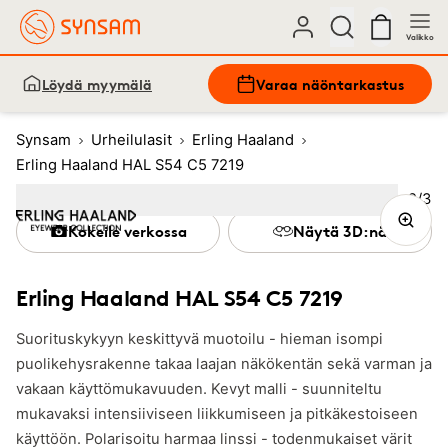
Valikko
Löydä myymälä
Varaa näöntarkastus
Synsam
Urheilulasit
Erling Haaland
Erling Haaland HAL S54 C5 7219
Kuva
2
/
3
Image
1
Image
(Current image)
2
Image
3
Kokeile verkossa
Näytä 3D:nä
Erling Haaland HAL S54 C5 7219
Suorituskykyyn keskittyvä muotoilu - hieman isompi
puolikehysrakenne takaa laajan näkökentän sekä varman ja
vakaan käyttömukavuuden. Kevyt malli - suunniteltu
mukavaksi intensiiviseen liikkumiseen ja pitkäkestoiseen
käyttöön. Polarisoitu harmaa linssi - todenmukaiset värit