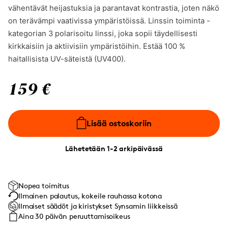
vähentävät heijastuksia ja parantavat kontrastia, joten näkö
on terävämpi vaativissa ympäristöissä. Linssin toiminta -
kategorian 3 polarisoitu linssi, joka sopii täydellisesti
kirkkaisiin ja aktiivisiin ympäristöihin. Estää 100 %
haitallisista UV-säteistä (UV400).
159 €
Lisää ostoskoriin
Lähetetään 1-2 arkipäivässä
Nopea toimitus
Ilmainen palautus, kokeile rauhassa kotona
Ilmaiset säädöt ja kiristykset Synsamin liikkeissä
Aina 30 päivän peruuttamisoikeus