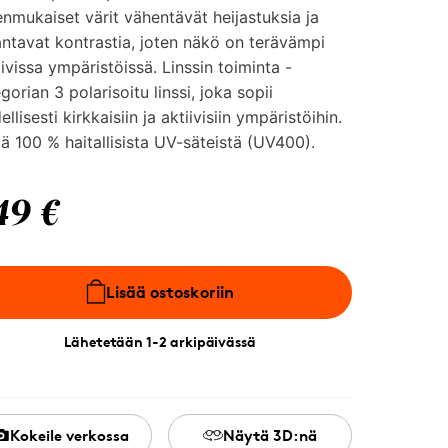
nmukaiset värit vähentävät heijastuksia ja
ntavat kontrastia, joten näkö on terävämpi
ivissa ympäristöissä. Linssin toiminta -
gorian 3 polarisoitu linssi, joka sopii
ellisesti kirkkaisiin ja aktiivisiin ympäristöihin.
ä 100 % haitallisista UV-säteistä (UV400).
49 €
Lisää ostoskoriin
Lähetetään 1-2 arkipäivässä
Kokeile verkossa
Näytä 3D:nä