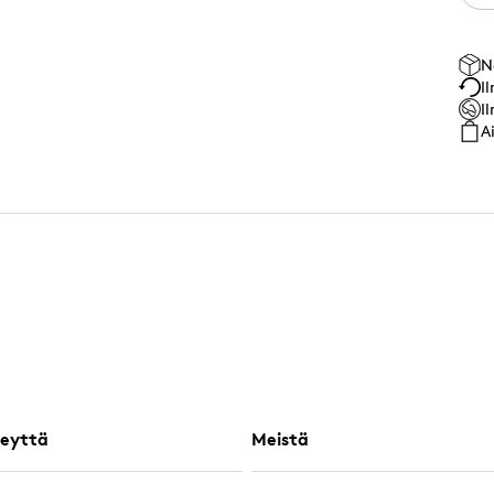
N
I
I
A
eyttä
Meistä