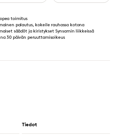
opea toimitus
lmainen palautus, kokeile rauhassa kotona
lmaiset säädöt ja kiristykset Synsamin liikkeissä
ina 30 päivän peruuttamisoikeus
Tiedot