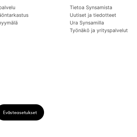
palvelu
Tietoa Synsamista
äöntarkastus
Uutiset ja tiedotteet
myymälä
Ura Synsamilla
Työnäkö ja yrityspalvelut
Evästeasetukset