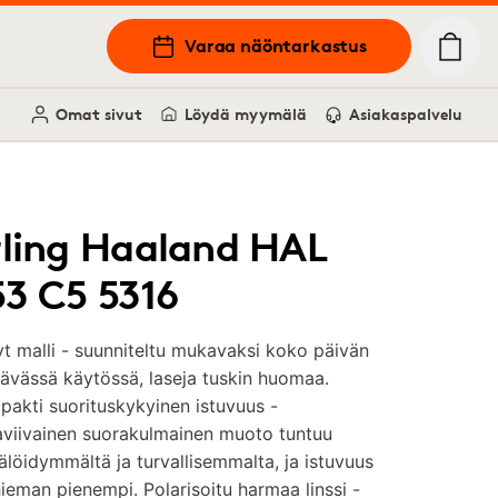
Varaa näöntarkastus
Omat sivut
Löydä myymälä
Asiakaspalvelu
rling Haaland HAL
53 C5 5316
t malli - suunniteltu mukavaksi koko päivän
ävässä käytössä, laseja tuskin huomaa.
akti suorituskykyinen istuvuus -
aviivainen suorakulmainen muoto tuntuu
älöidymmältä ja turvallisemmalta, ja istuvuus
ieman pienempi. Polarisoitu harmaa linssi -