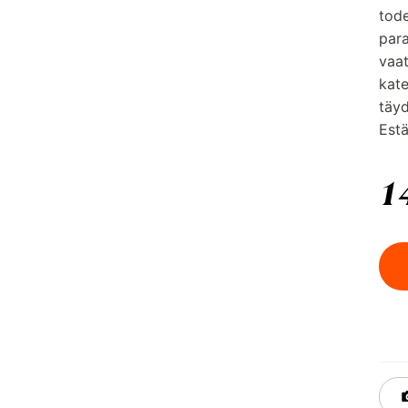
tode
para
vaat
kate
täyd
Estä
1