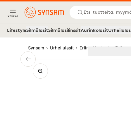
Etsi tuotteita, myymä
Valikko
Lifestyle
Silmälasit
Silmälasilinssit
Aurinkolasit
Urheilulas
Synsam
Urheilulasit
Erling Haaland
Erling 
Image
1