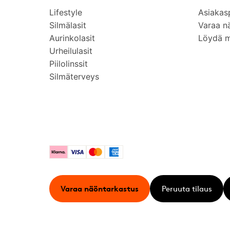
Lifestyle
Asiakas
Silmälasit
Varaa n
Aurinkolasit
Löydä 
Urheilulasit
Piilolinssit
Silmäterveys
Klarna
Visa
Mastercard
American Express
Varaa näöntarkastus
Peruuta tilaus