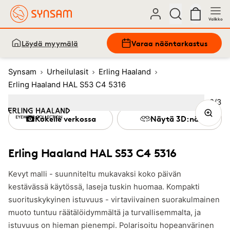
Valikko
Löydä myymälä
Varaa näöntarkastus
Synsam
Urheilulasit
Erling Haaland
Erling Haaland HAL S53 C4 5316
Kuva
2
/
3
Image
1
Image
(Current image)
2
Image
3
Kokeile verkossa
Näytä 3D:nä
Erling Haaland HAL S53 C4 5316
Kevyt malli - suunniteltu mukavaksi koko päivän
kestävässä käytössä, laseja tuskin huomaa. Kompakti
suorituskykyinen istuvuus - virtaviivainen suorakulmainen
muoto tuntuu räätälöidymmältä ja turvallisemmalta, ja
istuvuus on hieman pienempi. Polarisoitu hopeanvärinen