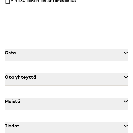
Aina 30 päivän peruuttamisoikeus
Osta
Ota yhteyttä
Meistä
Tiedot