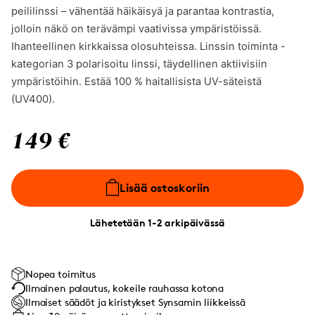
peililinssi – vähentää häikäisyä ja parantaa kontrastia,
jolloin näkö on terävämpi vaativissa ympäristöissä.
Ihanteellinen kirkkaissa olosuhteissa. Linssin toiminta -
kategorian 3 polarisoitu linssi, täydellinen aktiivisiin
ympäristöihin. Estää 100 % haitallisista UV-säteistä
(UV400).
149 €
Lisää ostoskoriin
Lähetetään 1-2 arkipäivässä
Nopea toimitus
Ilmainen palautus, kokeile rauhassa kotona
Ilmaiset säädöt ja kiristykset Synsamin liikkeissä