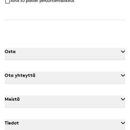
Aina 30 päivän peruuttamisoikeus
Osta
Ota yhteyttä
Meistä
Tiedot