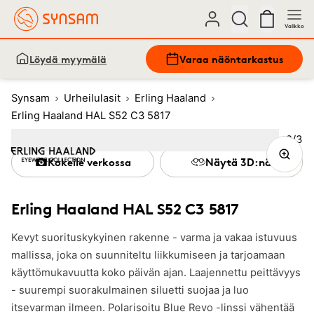
Valikko
Löydä myymälä
Varaa näöntarkastus
Synsam
Urheilulasit
Erling Haaland
Erling Haaland HAL S52 C3 5817
Kuva
2
/
3
Image
1
Image
(Current image)
2
Image
3
Kokeile verkossa
Näytä 3D:nä
Erling Haaland HAL S52 C3 5817
Kevyt suorituskykyinen rakenne - varma ja vakaa istuvuus
mallissa, joka on suunniteltu liikkumiseen ja tarjoamaan
käyttömukavuutta koko päivän ajan. Laajennettu peittävyys
- suurempi suorakulmainen siluetti suojaa ja luo
itsevarman ilmeen. Polarisoitu Blue Revo -linssi vähentää