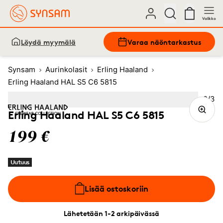
Valikko
Löydä myymälä
Varaa näöntarkastus
Synsam
Aurinkolasit
Erling Haaland
Erling Haaland HAL S5 C6 5815
Kuva
2
/
3
Image
1
Image
(Current image)
2
Image
3
Erling Haaland HAL S5 C6 5815
199 €
Uutuus
Lisää ostoskoriin
Lähetetään 1-2 arkipäivässä