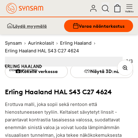
Valikko
Löydä myymälä
Varaa näöntarkastus
Synsam
Aurinkolasit
Erling Haaland
Erling Haaland HAL S43 C27 4624
Kuva
2
/
3
Image
1
Image
(Current image)
2
Image
3
Kokeile verkossa
Näytä 3D:nä
Erling Haaland HAL S43 C27 4624
Erottuva malli, joka sopii sekä rentoon että
hienostuneeseen tyyliin. Keltaiset sävytetyt linssit -
parantavat kontrastia tasaisessa valossa, suodattavat
enemmän sinistä valoa ja voivat luoda lämpimämmän
visuaalisen tunnelman, joka tekee näkökokemuksesta