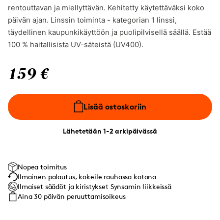
rentouttavan ja miellyttävän. Kehitetty käytettäväksi koko
päivän ajan. Linssin toiminta - kategorian 1 linssi,
täydellinen kaupunkikäyttöön ja puolipilvisellä säällä. Estää
100 % haitallisista UV-säteistä (UV400).
159 €
Lisää ostoskoriin
Lähetetään 1-2 arkipäivässä
Nopea toimitus
Ilmainen palautus, kokeile rauhassa kotona
Ilmaiset säädöt ja kiristykset Synsamin liikkeissä
Aina 30 päivän peruuttamisoikeus