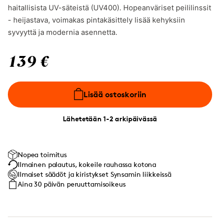
haitallisista UV-säteistä (UV400). Hopeanväriset peililinssit
- heijastava, voimakas pintakäsittely lisää kehyksiin
syvyyttä ja modernia asennetta.
139 €
Lisää ostoskoriin
Lähetetään 1-2 arkipäivässä
Nopea toimitus
Ilmainen palautus, kokeile rauhassa kotona
Ilmaiset säädöt ja kiristykset Synsamin liikkeissä
Aina 30 päivän peruuttamisoikeus