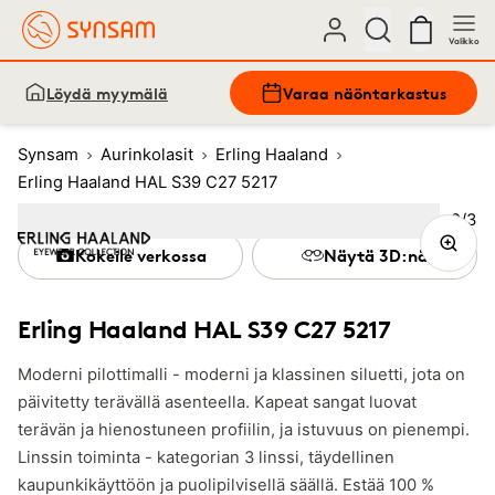
Valikko
Löydä myymälä
Varaa näöntarkastus
Synsam
Aurinkolasit
Erling Haaland
Erling Haaland HAL S39 C27 5217
Kuva
2
/
3
Image
1
Image
(Current image)
2
Image
3
Kokeile verkossa
Näytä 3D:nä
Erling Haaland HAL S39 C27 5217
Moderni pilottimalli - moderni ja klassinen siluetti, jota on
päivitetty terävällä asenteella. Kapeat sangat luovat
terävän ja hienostuneen profiilin, ja istuvuus on pienempi.
Linssin toiminta - kategorian 3 linssi, täydellinen
kaupunkikäyttöön ja puolipilvisellä säällä. Estää 100 %