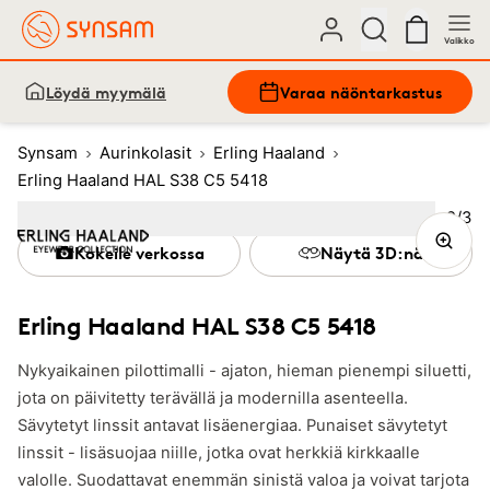
Valikko
Löydä myymälä
Varaa näöntarkastus
Synsam
Aurinkolasit
Erling Haaland
Erling Haaland HAL S38 C5 5418
Kuva
2
/
3
Image
1
Image
(Current image)
2
Image
3
Kokeile verkossa
Näytä 3D:nä
Erling Haaland HAL S38 C5 5418
Nykyaikainen pilottimalli - ajaton, hieman pienempi siluetti,
jota on päivitetty terävällä ja modernilla asenteella.
Sävytetyt linssit antavat lisäenergiaa. Punaiset sävytetyt
linssit - lisäsuojaa niille, jotka ovat herkkiä kirkkaalle
valolle. Suodattavat enemmän sinistä valoa ja voivat tarjota