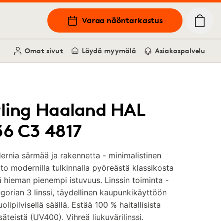
Varaa näöntarkastus
Omat sivut
Löydä myymälä
Asiakaspalvelu
rling Haaland HAL
36 C3 4817
rnia särmää ja rakennetta - minimalistinen
o modernilla tulkinnalla pyöreästä klassikosta
 hieman pienempi istuvuus. Linssin toiminta -
gorian 3 linssi, täydellinen kaupunkikäyttöön
uolipilvisellä säällä. Estää 100 % haitallisista
äteistä (UV400). Vihreä liukuvärilinssi.