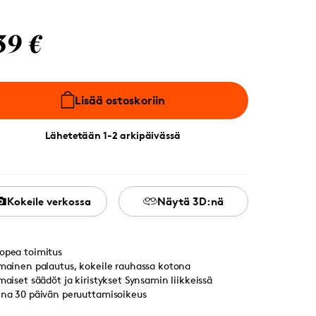
39 €
Lisää ostoskoriin
Lähetetään 1-2 arkipäivässä
Kokeile verkossa
Näytä 3D:nä
opea toimitus
lmainen palautus, kokeile rauhassa kotona
lmaiset säädöt ja kiristykset Synsamin liikkeissä
ina 30 päivän peruuttamisoikeus