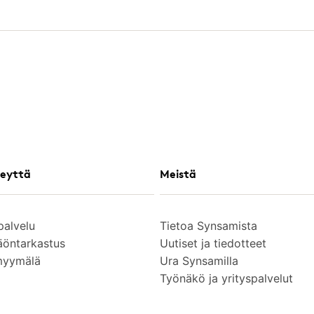
eyttä
Meistä
palvelu
Tietoa Synsamista
äöntarkastus
Uutiset ja tiedotteet
myymälä
Ura Synsamilla
Työnäkö ja yrityspalvelut