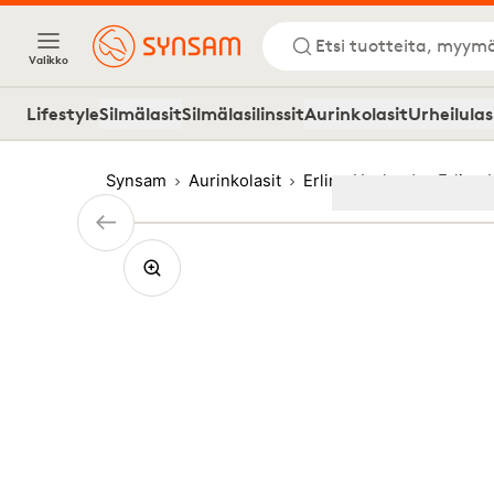
Etsi tuotteita, myymä
Valikko
Lifestyle
Silmälasit
Silmälasilinssit
Aurinkolasit
Urheilulas
Synsam
Aurinkolasit
Erling Haaland
Erling
Image
1