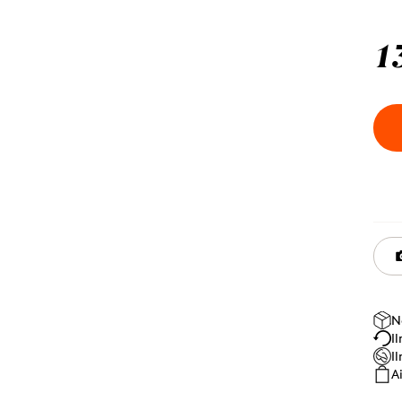
1
N
I
I
A