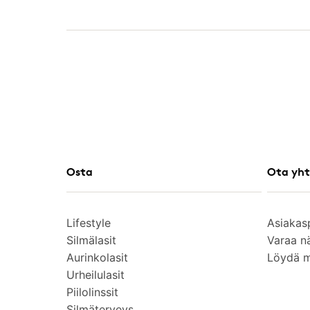
Osta
Ota yht
Lifestyle
Asiakas
Silmälasit
Varaa n
Aurinkolasit
Löydä 
Urheilulasit
Piilolinssit
Silmäterveys