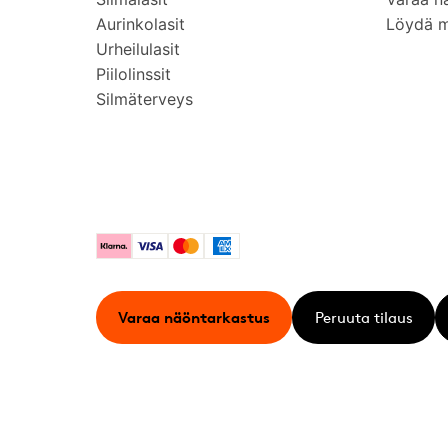
Aurinkolasit
Löydä 
Urheilulasit
Piilolinssit
Silmäterveys
Klarna
Visa
Mastercard
American Express
Varaa näöntarkastus
Peruuta tilaus