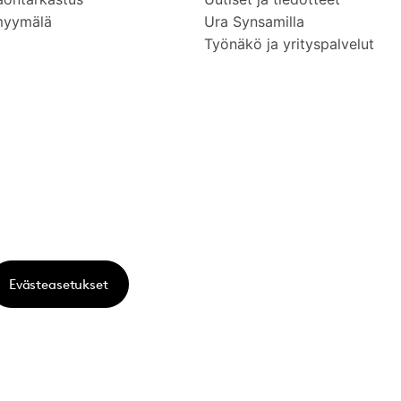
myymälä
Ura Synsamilla
Työnäkö ja yrityspalvelut
Evästeasetukset