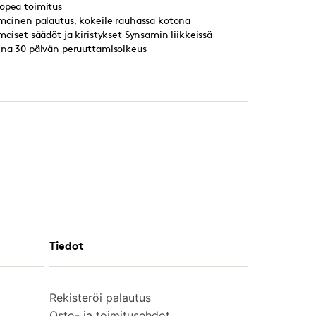
opea toimitus
lmainen palautus, kokeile rauhassa kotona
lmaiset säädöt ja kiristykset Synsamin liikkeissä
ina 30 päivän peruuttamisoikeus
Tiedot
Rekisteröi palautus
Osto- ja toimitusehdot