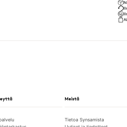
N
I
I
A
eyttä
Meistä
palvelu
Tietoa Synsamista
äöntarkastus
Uutiset ja tiedotteet