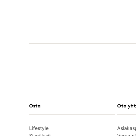
Osta
Ota yht
Lifestyle
Asiakas
Silmälasit
Varaa n