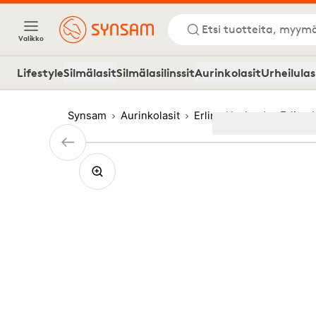
Etsi tuotteita, myymä
Valikko
Lifestyle
Silmälasit
Silmälasilinssit
Aurinkolasit
Urheilulas
Synsam
Aurinkolasit
Erling Haaland
Erling
Image
1