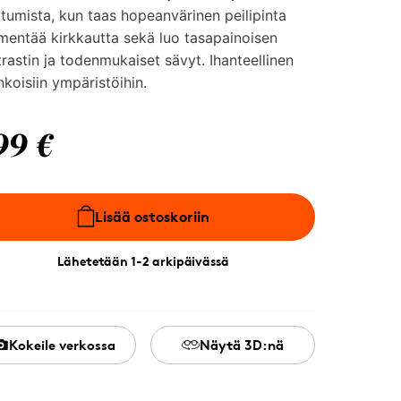
ttumista, kun taas hopeanvärinen peilipinta
entää kirkkautta sekä luo tasapainoisen
rastin ja todenmukaiset sävyt. Ihanteellinen
nkoisiin ympäristöihin.
99 €
Lisää ostoskoriin
Lähetetään 1-2 arkipäivässä
Kokeile verkossa
Näytä 3D:nä