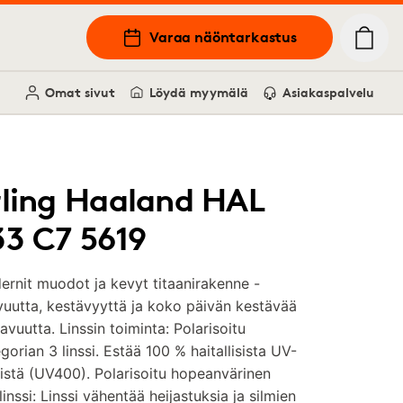
Varaa näöntarkastus
Omat sivut
Löydä myymälä
Asiakaspalvelu
rling Haaland HAL
33 C7 5619
rnit muodot ja kevyt titaanirakenne -
uutta, kestävyyttä ja koko päivän kestävää
vuutta. Linssin toiminta: Polarisoitu
gorian 3 linssi. Estää 100 % haitallisista UV-
istä (UV400). Polarisoitu hopeanvärinen
ilinssi: Linssi vähentää heijastuksia ja silmien