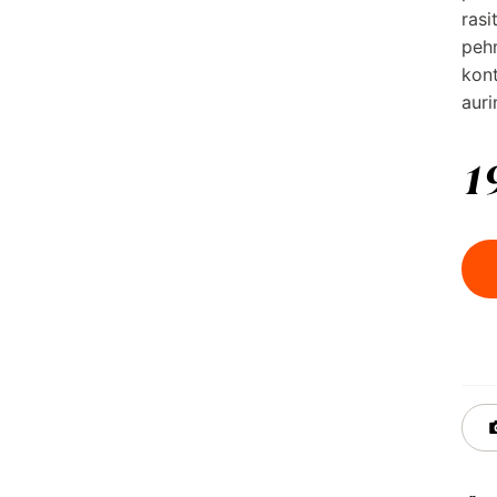
rasi
pehm
kont
auri
1