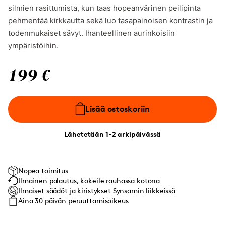
silmien rasittumista, kun taas hopeanvärinen peilipinta
pehmentää kirkkautta sekä luo tasapainoisen kontrastin ja
todenmukaiset sävyt. Ihanteellinen aurinkoisiin
ympäristöihin.
199 €
Lisää ostoskoriin
Lähetetään 1-2 arkipäivässä
Nopea toimitus
Ilmainen palautus, kokeile rauhassa kotona
Ilmaiset säädöt ja kiristykset Synsamin liikkeissä
Aina 30 päivän peruuttamisoikeus