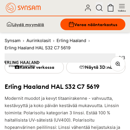
Valikko
Löydä myymälä
Varaa näöntarkastus
Synsam
Aurinkolasit
Erling Haaland
Erling Haaland HAL S32 C7 5619
Kuva
2
/
3
Image
1
Image
(Current image)
2
Image
3
Kokeile verkossa
Näytä 3D:nä
Erling Haaland HAL S32 C7 5619
Modernit muodot ja kevyt titaanirakenne - vahvuutta,
kestävyyttä ja koko päivän kestävää mukavuutta. Linssin
toiminta: Polarisoitu kategorian 3 linssi. Estää 100 %
haitallisista UV-säteistä (UV400). Polarisoitu
hopeanvärinen peililinssi: Linssi vähentää heijastuksia ja