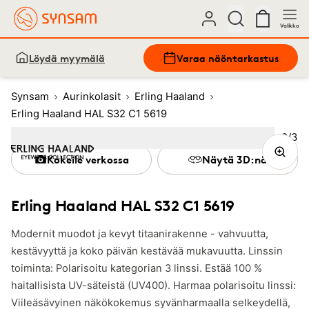
Valikko
Löydä myymälä
Varaa näöntarkastus
Synsam
Aurinkolasit
Erling Haaland
Erling Haaland HAL S32 C1 5619
Kuva
2
/
3
Image
1
Image
(Current image)
2
Image
3
Kokeile verkossa
Näytä 3D:nä
Erling Haaland HAL S32 C1 5619
Modernit muodot ja kevyt titaanirakenne - vahvuutta,
kestävyyttä ja koko päivän kestävää mukavuutta. Linssin
toiminta: Polarisoitu kategorian 3 linssi. Estää 100 %
haitallisista UV-säteistä (UV400). Harmaa polarisoitu linssi:
Viileäsävyinen näkökokemus syvänharmaalla selkeydellä,