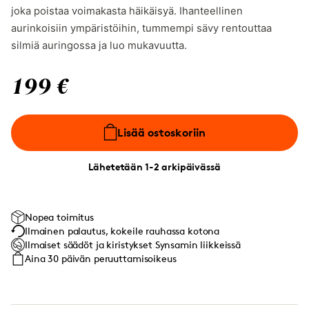
joka poistaa voimakasta häikäisyä. Ihanteellinen
aurinkoisiin ympäristöihin, tummempi sävy rentouttaa
silmiä auringossa ja luo mukavuutta.
199 €
Lisää ostoskoriin
Lähetetään 1-2 arkipäivässä
Nopea toimitus
Ilmainen palautus, kokeile rauhassa kotona
Ilmaiset säädöt ja kiristykset Synsamin liikkeissä
Aina 30 päivän peruuttamisoikeus