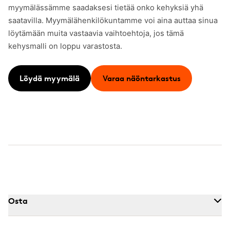
myymälässämme saadaksesi tietää onko kehyksiä yhä
saatavilla. Myymälähenkilökuntamme voi aina auttaa sinua
löytämään muita vastaavia vaihtoehtoja, jos tämä
kehysmalli on loppu varastosta.
Löydä myymälä
Varaa näöntarkastus
Osta