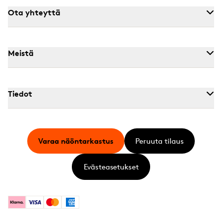
Ota yhteyttä
Meistä
Tiedot
Varaa näöntarkastus
Peruuta tilaus
Evästeasetukset
Klarna
Visa
Mastercard
American Express