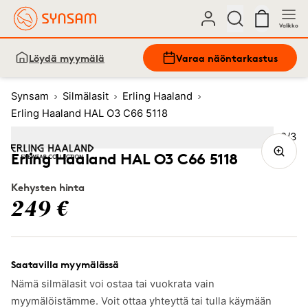
Valikko
Löydä myymälä
Varaa näöntarkastus
Synsam
Silmälasit
Erling Haaland
Erling Haaland HAL O3 C66 5118
Kuva
2
/
3
Image
1
Image
(Current image)
2
Image
3
Erling Haaland HAL O3 C66 5118
Kehysten hinta
249 €
Saatavilla myymälässä
Nämä silmälasit voi ostaa tai vuokrata vain
myymälöistämme. Voit ottaa yhteyttä tai tulla käymään