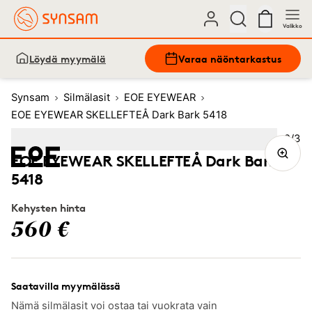
Valikko
Löydä myymälä
Varaa näöntarkastus
Synsam
Silmälasit
EOE EYEWEAR
EOE EYEWEAR SKELLEFTEÅ Dark Bark 5418
Kuva
2
/
3
Image
1
Image
(Current image)
2
Image
3
EOE EYEWEAR SKELLEFTEÅ Dark Bark
5418
Kehysten hinta
560 €
Saatavilla myymälässä
Nämä silmälasit voi ostaa tai vuokrata vain