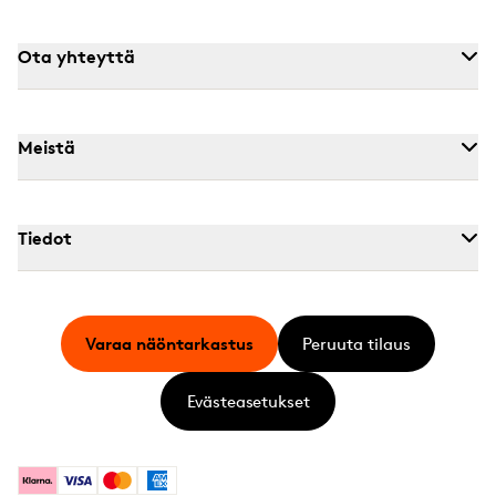
Ota yhteyttä
Meistä
Tiedot
Varaa näöntarkastus
Peruuta tilaus
Evästeasetukset
Klarna
Visa
Mastercard
American Express