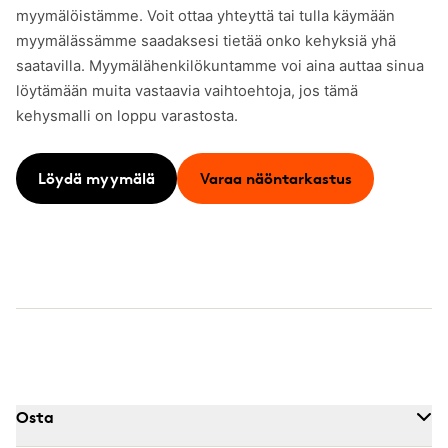
myymälöistämme. Voit ottaa yhteyttä tai tulla käymään
myymälässämme saadaksesi tietää onko kehyksiä yhä
saatavilla. Myymälähenkilökuntamme voi aina auttaa sinua
löytämään muita vastaavia vaihtoehtoja, jos tämä
kehysmalli on loppu varastosta.
Löydä myymälä
Varaa näöntarkastus
Osta