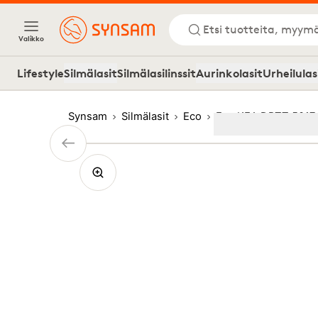
Etsi tuotteita, myymä
Valikko
Lifestyle
Silmälasit
Silmälasilinssit
Aurinkolasit
Urheilulas
Synsam
Silmälasit
Eco
Eco KEA DPTT 5017
Image
1