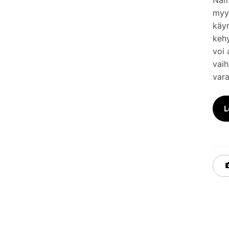
Nämä
myym
käy
keh
voi 
vaih
vara
L