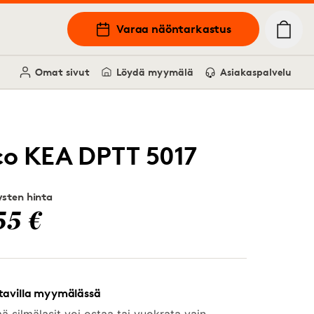
Varaa näöntarkastus
Omat sivut
Löydä myymälä
Asiakaspalvelu
co KEA DPTT 5017
sten hinta
55 €
tavilla myymälässä