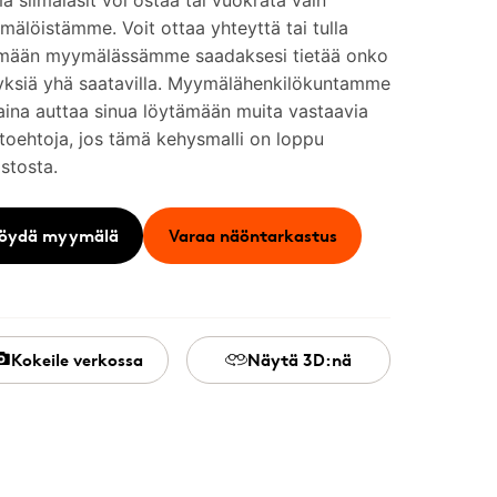
 silmälasit voi ostaa tai vuokrata vain
älöistämme. Voit ottaa yhteyttä tai tulla
mään myymälässämme saadaksesi tietää onko
yksiä yhä saatavilla. Myymälähenkilökuntamme
aina auttaa sinua löytämään muita vastaavia
toehtoja, jos tämä kehysmalli on loppu
stosta.
öydä myymälä
Varaa näöntarkastus
Kokeile verkossa
Näytä 3D:nä