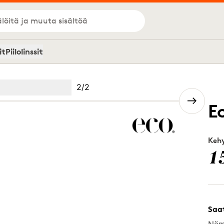
löitä ja muuta sisältöä
it
Piilolinssit
Kuva
2
/
2
Image
(Current image)
2
E
Kehy
1
Saa