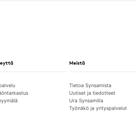
eyttä
Meistä
palvelu
Tietoa Synsamista
äöntarkastus
Uutiset ja tiedotteet
myymälä
Ura Synsamilla
Työnäkö ja yrityspalvelut