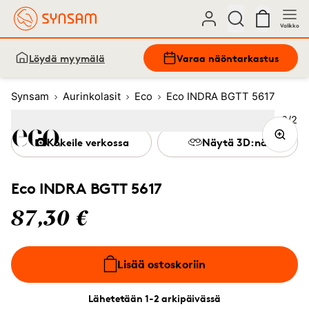
Valikko
Löydä myymälä
Varaa näöntarkastus
Synsam
Aurinkolasit
Eco
Eco INDRA BGTT 5617
Kuva
2
/
2
Image
1
Image
(Current image)
2
Kokeile verkossa
Näytä 3D:nä
Eco INDRA BGTT 5617
87,30 €
Lisää ostoskoriin
Lähetetään 1-2 arkipäivässä