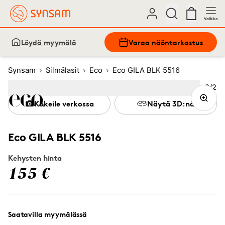
Valikko
Löydä myymälä
Varaa näöntarkastus
Synsam
Silmälasit
Eco
Eco GILA BLK 5516
Kuva
2
/
2
Image
1
Image
(Current image)
2
Kokeile verkossa
Näytä 3D:nä
Eco GILA BLK 5516
Kehysten hinta
155 €
Saatavilla myymälässä