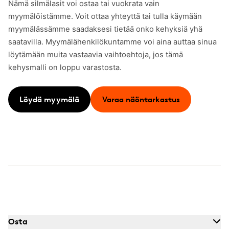
Nämä silmälasit voi ostaa tai vuokrata vain
myymälöistämme. Voit ottaa yhteyttä tai tulla käymään
myymälässämme saadaksesi tietää onko kehyksiä yhä
saatavilla. Myymälähenkilökuntamme voi aina auttaa sinua
löytämään muita vastaavia vaihtoehtoja, jos tämä
kehysmalli on loppu varastosta.
Löydä myymälä
Varaa näöntarkastus
Osta