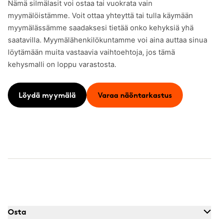
Nämä silmälasit voi ostaa tai vuokrata vain
myymälöistämme. Voit ottaa yhteyttä tai tulla käymään
myymälässämme saadaksesi tietää onko kehyksiä yhä
saatavilla. Myymälähenkilökuntamme voi aina auttaa sinua
löytämään muita vastaavia vaihtoehtoja, jos tämä
kehysmalli on loppu varastosta.
Löydä myymälä
Varaa näöntarkastus
Osta