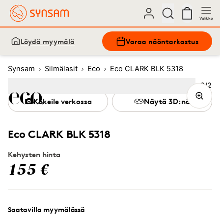
Valikko
Löydä myymälä
Varaa näöntarkastus
Synsam
Silmälasit
Eco
Eco CLARK BLK 5318
Kuva
2
/
2
Image
1
Image
(Current image)
2
Kokeile verkossa
Näytä 3D:nä
Eco CLARK BLK 5318
Kehysten hinta
155 €
Saatavilla myymälässä