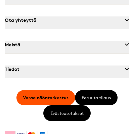
Ota yhteyttä
Meistä
Tiedot
Varaa näöntarkastus
Peruuta tilaus
Evästeasetukset
Klarna
Visa
Mastercard
American Express