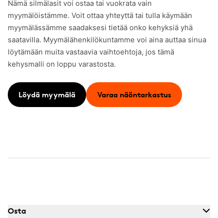
Nämä silmälasit voi ostaa tai vuokrata vain
myymälöistämme. Voit ottaa yhteyttä tai tulla käymään
myymälässämme saadaksesi tietää onko kehyksiä yhä
saatavilla. Myymälähenkilökuntamme voi aina auttaa sinua
löytämään muita vastaavia vaihtoehtoja, jos tämä
kehysmalli on loppu varastosta.
Löydä myymälä
Varaa näöntarkastus
Osta