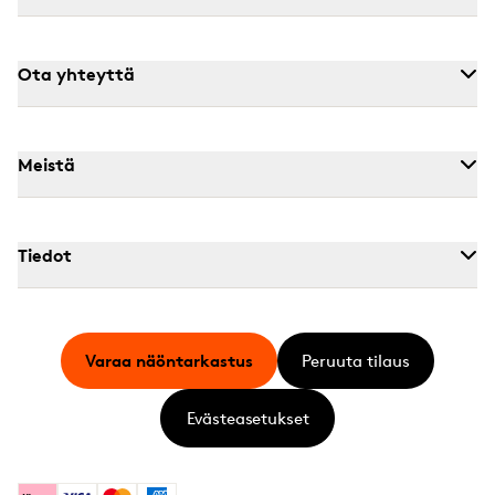
Ota yhteyttä
Meistä
Tiedot
Varaa näöntarkastus
Peruuta tilaus
Evästeasetukset
Klarna
Visa
Mastercard
American Express