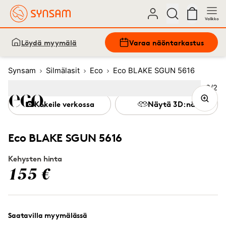
Valikko
Löydä myymälä
Varaa näöntarkastus
Synsam
Silmälasit
Eco
Eco BLAKE SGUN 5616
Kuva
2
/
2
Image
1
Image
(Current image)
2
Kokeile verkossa
Näytä 3D:nä
Eco BLAKE SGUN 5616
Kehysten hinta
155 €
Saatavilla myymälässä