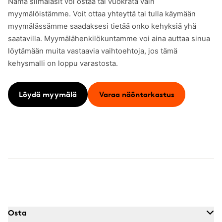
Nämä silmälasit voi ostaa tai vuokrata vain
myymälöistämme. Voit ottaa yhteyttä tai tulla käymään
myymälässämme saadaksesi tietää onko kehyksiä yhä
saatavilla. Myymälähenkilökuntamme voi aina auttaa sinua
löytämään muita vastaavia vaihtoehtoja, jos tämä
kehysmalli on loppu varastosta.
Löydä myymälä
Varaa näöntarkastus
Osta