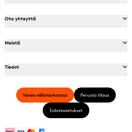
Ota yhteyttä
Meistä
Tiedot
Varaa näöntarkastus
Peruuta tilaus
Evästeasetukset
Klarna
Visa
Mastercard
American Express