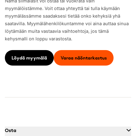
Nämä silmälasit voi ostaa tai vuokrata vain
myymälöistämme. Voit ottaa yhteyttä tai tulla käymään
myymälässämme saadaksesi tietää onko kehyksiä yhä
saatavilla. Myymälähenkilökuntamme voi aina auttaa sinua
löytämään muita vastaavia vaihtoehtoja, jos tämä
kehysmalli on loppu varastosta.
Löydä myymälä
Varaa näöntarkastus
Osta