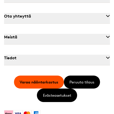
Ota yhteyttä
Meistä
Tiedot
Varaa näöntarkastus
Peruuta tilaus
Evästeasetukset
Klarna
Visa
Mastercard
American Express