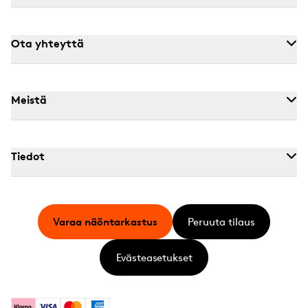
Ota yhteyttä
Meistä
Tiedot
Varaa näöntarkastus
Peruuta tilaus
Evästeasetukset
Klarna
Visa
Mastercard
American Express