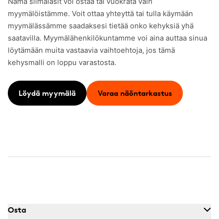
Nämä silmälasit voi ostaa tai vuokrata vain
myymälöistämme. Voit ottaa yhteyttä tai tulla käymään
myymälässämme saadaksesi tietää onko kehyksiä yhä
saatavilla. Myymälähenkilökuntamme voi aina auttaa sinua
löytämään muita vastaavia vaihtoehtoja, jos tämä
kehysmalli on loppu varastosta.
Löydä myymälä
Varaa näöntarkastus
Osta