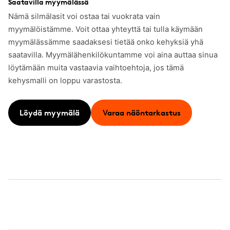
Saatavilla myymälässä
Nämä silmälasit voi ostaa tai vuokrata vain
myymälöistämme. Voit ottaa yhteyttä tai tulla käymään
myymälässämme saadaksesi tietää onko kehyksiä yhä
saatavilla. Myymälähenkilökuntamme voi aina auttaa sinua
löytämään muita vastaavia vaihtoehtoja, jos tämä
kehysmalli on loppu varastosta.
Löydä myymälä
Varaa näöntarkastus