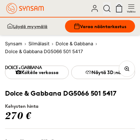
Valikko
Löydä myymälä
Varaa näöntarkastus
Synsam
Silmälasit
Dolce & Gabbana
Dolce & Gabbana DG5066 501 5417
Kokeile verkossa
Näytä 3D:nä
Dolce & Gabbana DG5066 501 5417
Kehysten hinta
270 €