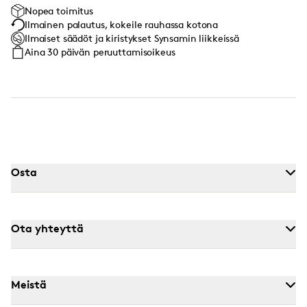
Nopea toimitus
Ilmainen palautus, kokeile rauhassa kotona
Ilmaiset säädöt ja kiristykset Synsamin liikkeissä
Aina 30 päivän peruuttamisoikeus
Osta
Ota yhteyttä
Meistä