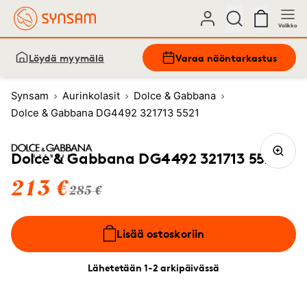
Valikko
Löydä myymälä
Varaa näöntarkastus
Synsam
Aurinkolasit
Dolce & Gabbana
Dolce & Gabbana DG4492 321713 5521
Dolce & Gabbana DG4492 321713 5521
213 €
285 €
Lisää ostoskoriin
Lähetetään 1-2 arkipäivässä