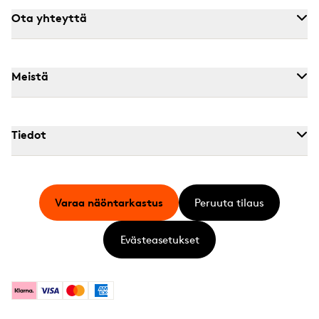
Ota yhteyttä
Meistä
Tiedot
Varaa näöntarkastus
Peruuta tilaus
Evästeasetukset
Klarna
Visa
Mastercard
American Express