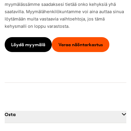
myymälässämme saadaksesi tietää onko kehyksiä yhä
saatavilla. Myymälähenkilökuntamme voi aina auttaa sinua
löytämään muita vastaavia vaihtoehtoja, jos tämä
kehysmalli on loppu varastosta.
Löydä myymälä
Varaa näöntarkastus
Osta