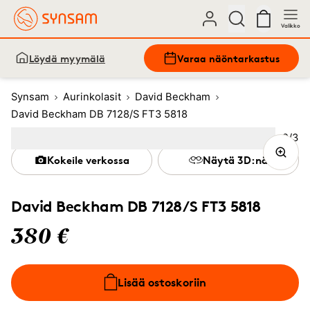
Valikko
Löydä myymälä
Varaa näöntarkastus
Synsam
Aurinkolasit
David Beckham
David Beckham DB 7128/S FT3 5818
Kuva
2
/
3
Image
1
Image
(Current image)
2
Image
3
Kokeile verkossa
Näytä 3D:nä
David Beckham DB 7128/S FT3 5818
380 €
Lisää ostoskoriin