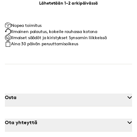
Lähetetään 1-2 arkipäivässä
Nopea toimitus
Ilmainen palautus, kokeile rauhassa kotona
Ilmaiset säädöt ja kiristykset Synsamin liikkeissä
Aina 30 päivän peruuttamisoikeus
Osta
Ota yhteyttä