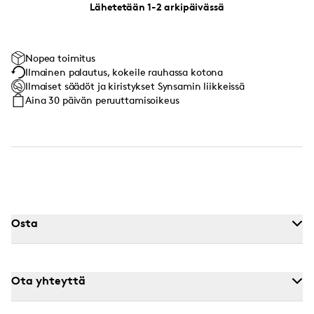
Lähetetään 1-2 arkipäivässä
Nopea toimitus
Ilmainen palautus, kokeile rauhassa kotona
Ilmaiset säädöt ja kiristykset Synsamin liikkeissä
Aina 30 päivän peruuttamisoikeus
Osta
Ota yhteyttä