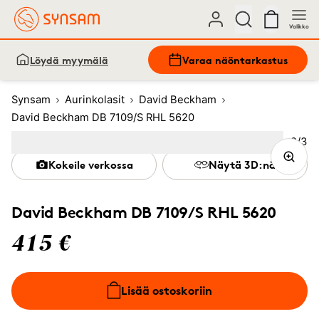
Valikko
Löydä myymälä
Varaa näöntarkastus
Synsam
Aurinkolasit
David Beckham
David Beckham DB 7109/S RHL 5620
Kuva
2
/
3
Image
1
Image
(Current image)
2
Image
3
Kokeile verkossa
Näytä 3D:nä
David Beckham DB 7109/S RHL 5620
415 €
Lisää ostoskoriin