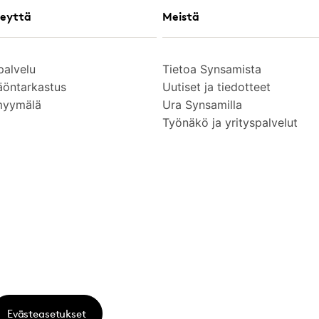
eyttä
Meistä
palvelu
Tietoa Synsamista
äöntarkastus
Uutiset ja tiedotteet
myymälä
Ura Synsamilla
Työnäkö ja yrityspalvelut
Evästeasetukset