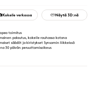
Kokeile verkossa
Näytä 3D:nä
opea toimitus
lmainen palautus, kokeile rauhassa kotona
lmaiset säädöt ja kiristykset Synsamin liikkeissä
ina 30 päivän peruuttamisoikeus