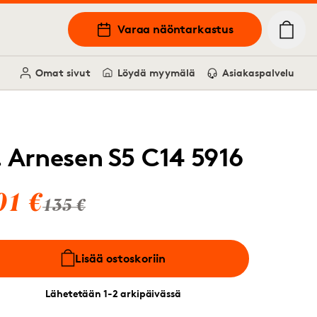
Varaa näöntarkastus
Omat sivut
Löydä myymälä
Asiakaspalvelu
. Arnesen S5 C14 5916
01 €
135 €
Lisää ostoskoriin
Lähetetään 1-2 arkipäivässä