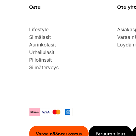
Osta
Ota yht
Lifestyle
Asiakas
Silmälasit
Varaa n
Aurinkolasit
Löydä 
Urheilulasit
Piilolinssit
Silmäterveys
Klarna
Visa
Mastercard
American Express
Varaa näöntarkastus
Peruuta tilaus