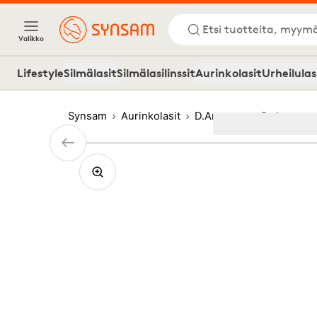
Etsi tuotteita, myymä
Valikko
Lifestyle
Silmälasit
Silmälasilinssit
Aurinkolasit
Urheilulas
Synsam
Aurinkolasit
D.Arnesen
D. Arnesen
Image
1