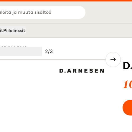
löitä ja muuta sisältöä
it
Piilolinssit
 S5 C14 5916
Kuva
2
/
3
Image
(Current image)
2
Image
3
D
1