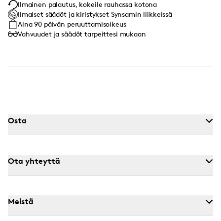
Ilmainen palautus, kokeile rauhassa kotona
Ilmaiset säädöt ja kiristykset Synsamin liikkeissä
Aina 90 päivän peruuttamisoikeus
Vahvuudet ja säädöt tarpeittesi mukaan
Osta
Ota yhteyttä
Meistä