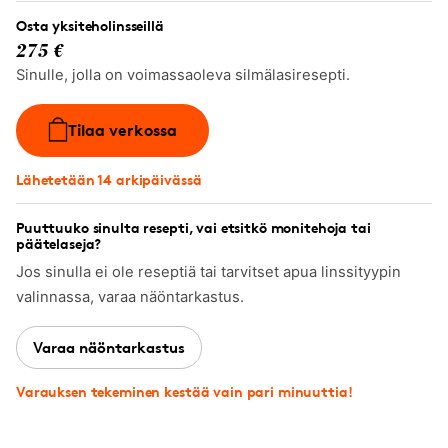
Osta yksiteholinsseillä
275 €
Sinulle, jolla on voimassaoleva silmälasiresepti.
Tilaa verkossa
Lähetetään 14 arkipäivässä
Puuttuuko sinulta resepti, vai etsitkö monitehoja tai
päätelaseja?
Jos sinulla ei ole reseptiä tai tarvitset apua linssityypin
valinnassa, varaa näöntarkastus.
Varaa näöntarkastus
Varauksen tekeminen kestää vain pari minuuttia!