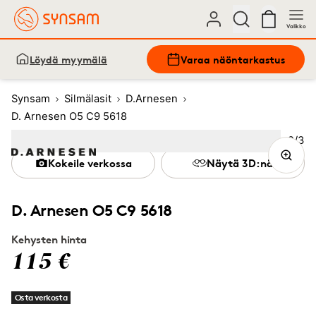
Valikko
Löydä myymälä
Varaa näöntarkastus
Synsam
Silmälasit
D.Arnesen
D. Arnesen O5 C9 5618
Kuva
2
/
3
Image
1
Image
(Current image)
2
Image
3
Kokeile verkossa
Näytä 3D:nä
D. Arnesen O5 C9 5618
Kehysten hinta
115 €
Osta verkosta