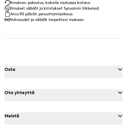
Ilmainen palautus, kokeile rauhassa kotona
Ilmaiset säädöt ja kiristykset Synsamin liikkeissä
Aina 90 päivän peruuttamisoikeus
Vahvuudet ja säädöt tarpeittesi mukaan
Osta
Ota yhteyttä
Meistä