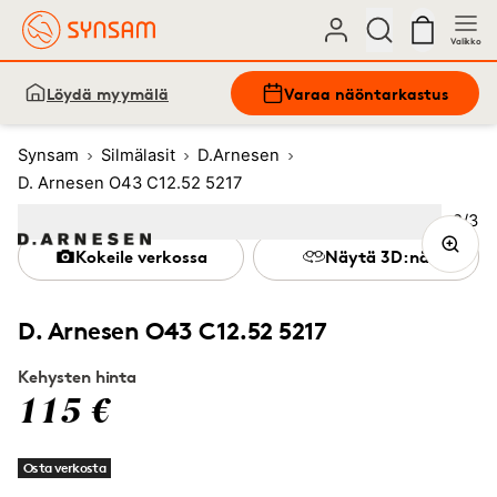
Valikko
Löydä myymälä
Varaa näöntarkastus
Synsam
Silmälasit
D.Arnesen
D. Arnesen O43 C12.52 5217
Kuva
2
/
3
Image
1
Image
(Current image)
2
Image
3
Kokeile verkossa
Näytä 3D:nä
D. Arnesen O43 C12.52 5217
Kehysten hinta
115 €
Osta verkosta