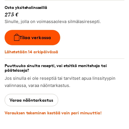
Osta yksiteholinsseillä
275 €
Sinulle, jolla on voimassaoleva silmälasiresepti.
Tilaa verkossa
Lähetetään 14 arkipäivässä
Puuttuuko sinulta resepti, vai etsitkö monitehoja tai
päätelaseja?
Jos sinulla ei ole reseptiä tai tarvitset apua linssityypin
valinnassa, varaa näöntarkastus.
Varaa näöntarkastus
Varauksen tekeminen kestää vain pari minuuttia!