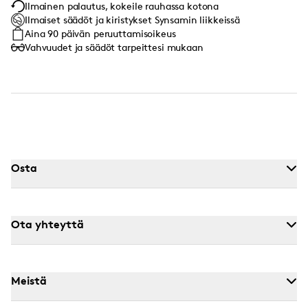
Ilmainen palautus, kokeile rauhassa kotona
Ilmaiset säädöt ja kiristykset Synsamin liikkeissä
Aina 90 päivän peruuttamisoikeus
Vahvuudet ja säädöt tarpeittesi mukaan
Osta
Ota yhteyttä
Meistä