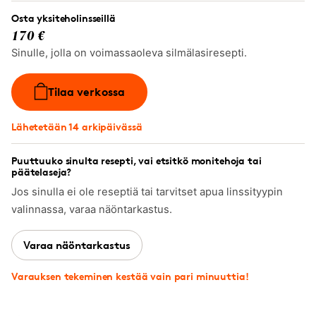
Osta yksiteholinsseillä
170 €
Sinulle, jolla on voimassaoleva silmälasiresepti.
Tilaa verkossa
Lähetetään 14 arkipäivässä
Puuttuuko sinulta resepti, vai etsitkö monitehoja tai
päätelaseja?
Jos sinulla ei ole reseptiä tai tarvitset apua linssityypin
valinnassa, varaa näöntarkastus.
Varaa näöntarkastus
Varauksen tekeminen kestää vain pari minuuttia!