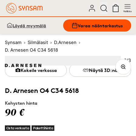
Valikko
Löydä myymälä
Varaa näöntarkastus
Synsam
Silmälasit
D.Arnesen
D. Arnesen O4 C34 5618
Kuva
2
/
3
Image
1
Image
(Current image)
2
Image
3
Kokeile verkossa
Näytä 3D:nä
D. Arnesen O4 C34 5618
Kehysten hinta
90 €
Osta verkosta
Pakettihinta