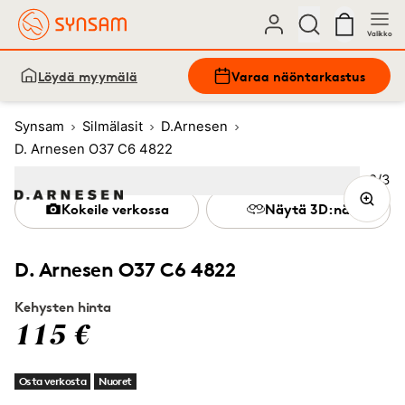
Valikko
Löydä myymälä
Varaa näöntarkastus
Synsam
Silmälasit
D.Arnesen
D. Arnesen O37 C6 4822
Kuva
2
/
3
Image
1
Image
(Current image)
2
Image
3
Kokeile verkossa
Näytä 3D:nä
D. Arnesen O37 C6 4822
Kehysten hinta
115 €
Osta verkosta
Nuoret