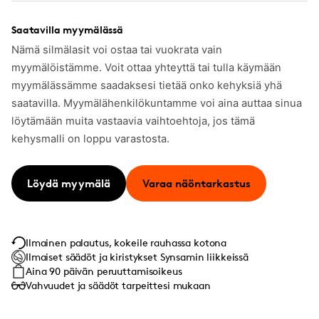
Saatavilla myymälässä
Nämä silmälasit voi ostaa tai vuokrata vain
myymälöistämme. Voit ottaa yhteyttä tai tulla käymään
myymälässämme saadaksesi tietää onko kehyksiä yhä
saatavilla. Myymälähenkilökuntamme voi aina auttaa sinua
löytämään muita vastaavia vaihtoehtoja, jos tämä
kehysmalli on loppu varastosta.
Löydä myymälä
Varaa näöntarkastus
Ilmainen palautus, kokeile rauhassa kotona
Ilmaiset säädöt ja kiristykset Synsamin liikkeissä
Aina 90 päivän peruuttamisoikeus
Vahvuudet ja säädöt tarpeittesi mukaan