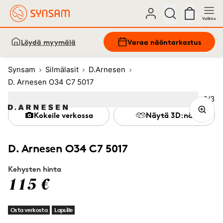
Valikko
Löydä myymälä
Varaa näöntarkastus
Synsam
Silmälasit
D.Arnesen
D. Arnesen O34 C7 5017
Kuva
2
/
3
Image
1
Image
(Current image)
2
Image
3
Kokeile verkossa
Näytä 3D:nä
D. Arnesen O34 C7 5017
Kehysten hinta
115 €
Osta verkosta
Lapsille