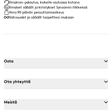
Ilmainen palautus, kokeile rauhassa kotona
Ilmaiset säädöt ja kiristykset Synsamin liikkeissä
Aina 90 päivän peruuttamisoikeus
Vahvuudet ja säädöt tarpeittesi mukaan
Osta
Ota yhteyttä
Meistä