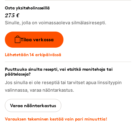
Osta yksiteholinsseillä
275 €
Sinulle, jolla on voimassaoleva silmälasiresepti.
Tilaa verkossa
Lähetetään 14 arkipäivässä
Puuttuuko sinulta resepti, vai etsitkö monitehoja tai
päätelaseja?
Jos sinulla ei ole reseptiä tai tarvitset apua linssityypin
valinnassa, varaa näöntarkastus.
Varaa näöntarkastus
Varauksen tekeminen kestää vain pari minuuttia!