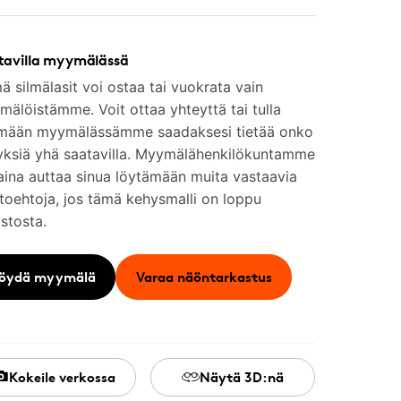
tavilla myymälässä
 silmälasit voi ostaa tai vuokrata vain
älöistämme. Voit ottaa yhteyttä tai tulla
mään myymälässämme saadaksesi tietää onko
yksiä yhä saatavilla. Myymälähenkilökuntamme
aina auttaa sinua löytämään muita vastaavia
toehtoja, jos tämä kehysmalli on loppu
stosta.
öydä myymälä
Varaa näöntarkastus
Kokeile verkossa
Näytä 3D:nä