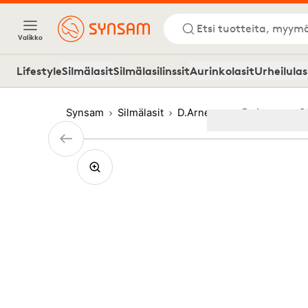
Etsi tuotteita, myymä
Valikko
Lifestyle
Silmälasit
Silmälasilinssit
Aurinkolasit
Urheilulas
Synsam
Silmälasit
D.Arnesen
D. Arnesen O
Image
1