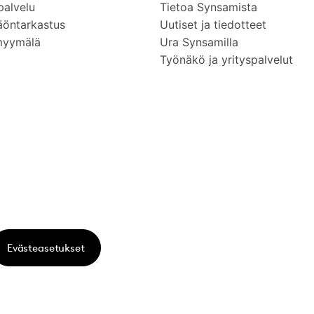
palvelu
Tietoa Synsamista
äöntarkastus
Uutiset ja tiedotteet
myymälä
Ura Synsamilla
Työnäkö ja yrityspalvelut
Evästeasetukset