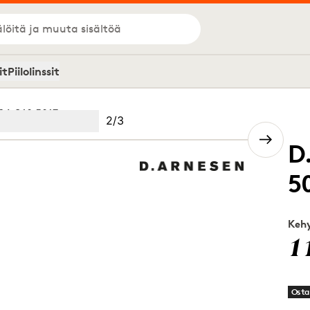
löitä ja muuta sisältöä
it
Piilolinssit
34 C10 5017
Kuva
2
/
3
Image
(Current image)
2
Image
3
D
5
Kehy
1
Osta