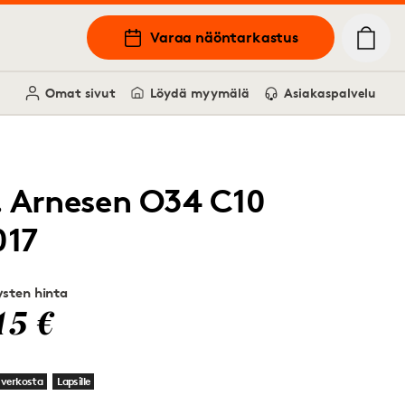
Varaa näöntarkastus
Omat sivut
Löydä myymälä
Asiakaspalvelu
. Arnesen O34 C10
017
sten hinta
15 €
 verkosta
Lapsille