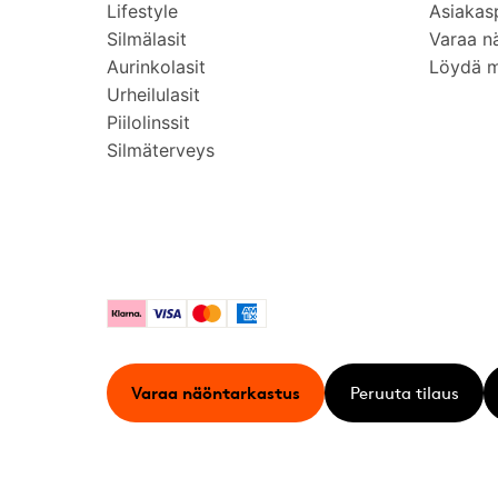
Lifestyle
Asiakas
Silmälasit
Varaa n
Aurinkolasit
Löydä 
Urheilulasit
Piilolinssit
Silmäterveys
Klarna
Visa
Mastercard
American Express
Varaa näöntarkastus
Peruuta tilaus