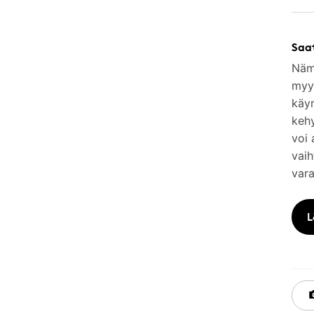
Saa
Nämä
myym
käy
keh
voi 
vaih
vara
L