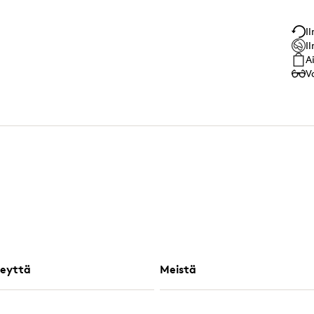
I
I
A
V
eyttä
Meistä