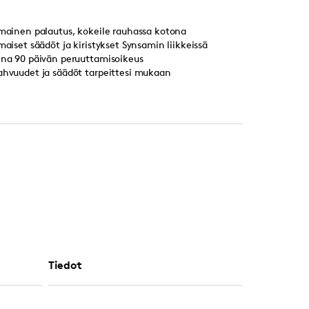
lmainen palautus, kokeile rauhassa kotona
lmaiset säädöt ja kiristykset Synsamin liikkeissä
ina 90 päivän peruuttamisoikeus
ahvuudet ja säädöt tarpeittesi mukaan
Tiedot