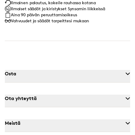
Ilmainen palautus, kokeile rauhassa kotona
Ilmaiset säädöt ja kiristykset Synsamin liikkeissä
Aina 90 päivän peruuttamisoikeus
Vahvuudet ja säädöt tarpeittesi mukaan
Osta
Ota yhteyttä
Meistä