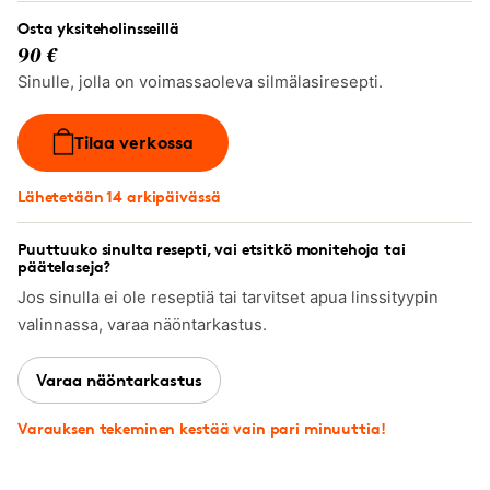
Osta yksiteholinsseillä
90 €
Sinulle, jolla on voimassaoleva silmälasiresepti.
Tilaa verkossa
Lähetetään 14 arkipäivässä
Puuttuuko sinulta resepti, vai etsitkö monitehoja tai
päätelaseja?
Jos sinulla ei ole reseptiä tai tarvitset apua linssityypin
valinnassa, varaa näöntarkastus.
Varaa näöntarkastus
Varauksen tekeminen kestää vain pari minuuttia!