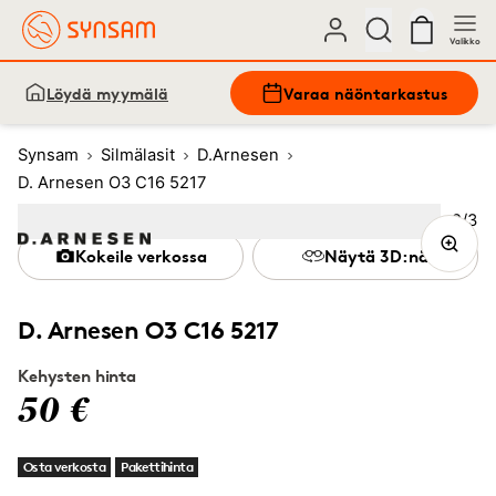
Valikko
Löydä myymälä
Varaa näöntarkastus
Synsam
Silmälasit
D.Arnesen
D. Arnesen O3 C16 5217
Kuva
2
/
3
Image
1
Image
(Current image)
2
Image
3
Kokeile verkossa
Näytä 3D:nä
D. Arnesen O3 C16 5217
Kehysten hinta
50 €
Osta verkosta
Pakettihinta