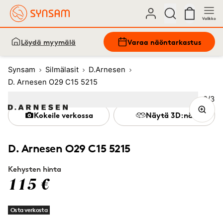
Valikko
Löydä myymälä
Varaa näöntarkastus
Synsam
Silmälasit
D.Arnesen
D. Arnesen O29 C15 5215
Kuva
2
/
3
Image
1
Image
(Current image)
2
Image
3
Kokeile verkossa
Näytä 3D:nä
D. Arnesen O29 C15 5215
Kehysten hinta
115 €
Osta verkosta