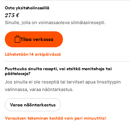
Osta yksiteholinsseillä
275 €
Sinulle, jolla on voimassaoleva silmälasiresepti.
Tilaa verkossa
Lähetetään 14 arkipäivässä
Puuttuuko sinulta resepti, vai etsitkö monitehoja tai
päätelaseja?
Jos sinulla ei ole reseptiä tai tarvitset apua linssityypin
valinnassa, varaa näöntarkastus.
Varaa näöntarkastus
Varauksen tekeminen kestää vain pari minuuttia!