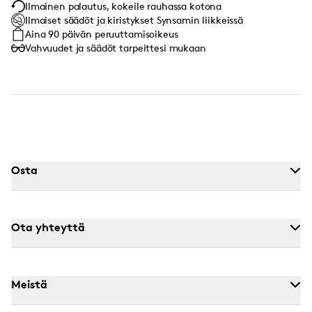
Ilmainen palautus, kokeile rauhassa kotona
Ilmaiset säädöt ja kiristykset Synsamin liikkeissä
Aina 90 päivän peruuttamisoikeus
Vahvuudet ja säädöt tarpeittesi mukaan
Osta
Ota yhteyttä
Meistä