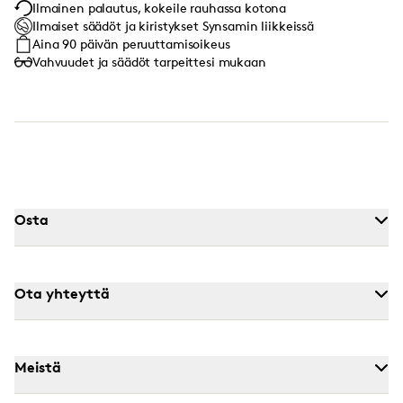
Ilmainen palautus, kokeile rauhassa kotona
Ilmaiset säädöt ja kiristykset Synsamin liikkeissä
Aina 90 päivän peruuttamisoikeus
Vahvuudet ja säädöt tarpeittesi mukaan
Osta
Ota yhteyttä
Meistä