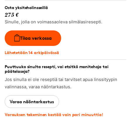
Osta yksiteholinsseillä
275 €
Sinulle, jolla on voimassaoleva silmälasiresepti.
Tilaa verkossa
Lähetetään 14 arkipäivässä
Puuttuuko sinulta resepti, vai etsitkö monitehoja tai
päätelaseja?
Jos sinulla ei ole reseptiä tai tarvitset apua linssityypin
valinnassa, varaa näöntarkastus.
Varaa näöntarkastus
Varauksen tekeminen kestää vain pari minuuttia!