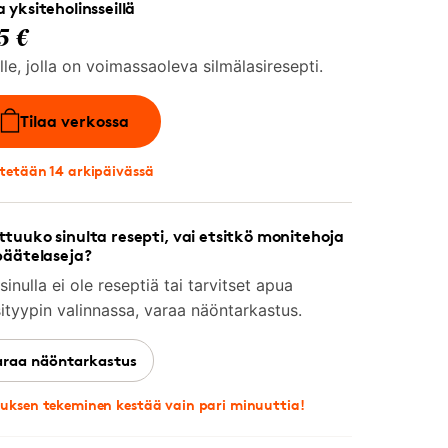
 yksiteholinsseillä
5 €
lle, jolla on voimassaoleva silmälasiresepti.
Tilaa verkossa
tetään 14 arkipäivässä
tuuko sinulta resepti, vai etsitkö monitehoja
päätelaseja?
sinulla ei ole reseptiä tai tarvitset apua
sityypin valinnassa, varaa näöntarkastus.
araa näöntarkastus
uksen tekeminen kestää vain pari minuuttia!