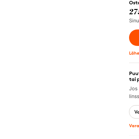
Osta
27
Sinu
Lähe
Puut
tai 
Jos 
lins
V
Vara