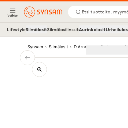
Etsi tuotteita, myymä
Valikko
Lifestyle
Silmälasit
Silmälasilinssit
Aurinkolasit
Urheilulas
Synsam
Silmälasit
D.Arnesen
D. Arnesen O
Image
1