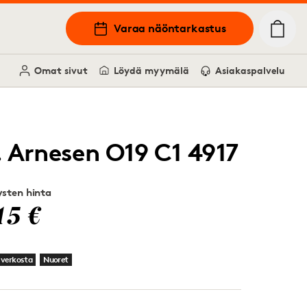
Varaa näöntarkastus
Omat sivut
Löydä myymälä
Asiakaspalvelu
. Arnesen O19 C1 4917
sten hinta
15 €
 verkosta
Nuoret