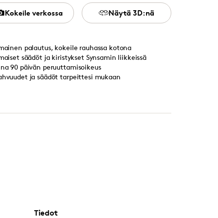
Kokeile verkossa
Näytä 3D:nä
lmainen palautus, kokeile rauhassa kotona
lmaiset säädöt ja kiristykset Synsamin liikkeissä
ina 90 päivän peruuttamisoikeus
ahvuudet ja säädöt tarpeittesi mukaan
Tiedot