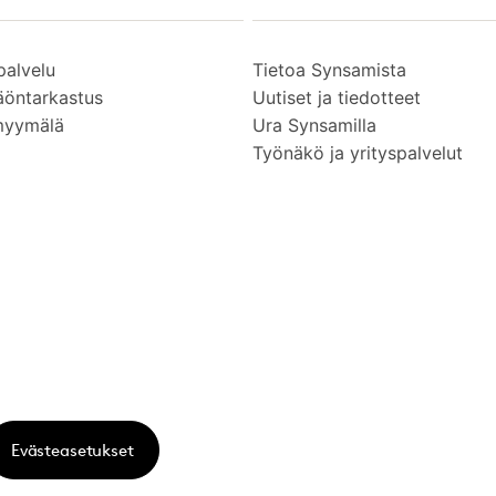
palvelu
Tietoa Synsamista
äöntarkastus
Uutiset ja tiedotteet
myymälä
Ura Synsamilla
Työnäkö ja yrityspalvelut
Evästeasetukset