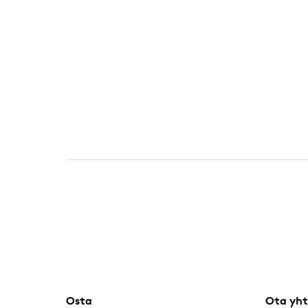
Osta
Ota yht