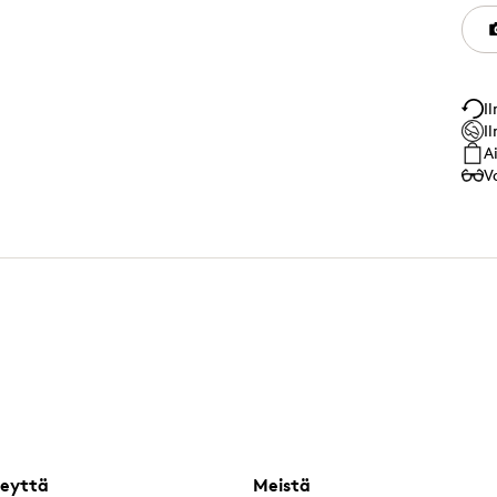
I
I
A
V
eyttä
Meistä