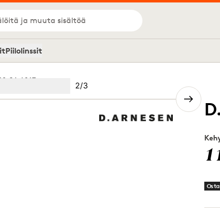
löitä ja muuta sisältöä
it
Piilolinssit
19 C1 4917
Kuva
2
/
3
Image
(Current image)
2
Image
3
D
Kehy
1
Osta