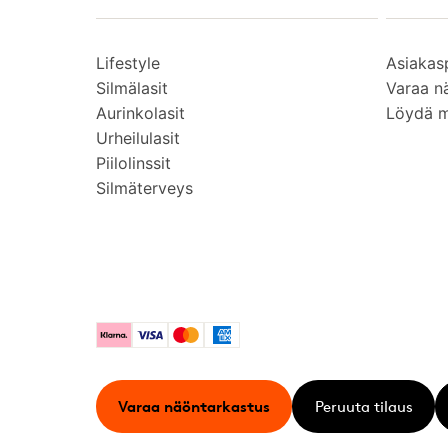
Lifestyle
Asiakas
Silmälasit
Varaa n
Aurinkolasit
Löydä 
Urheilulasit
Piilolinssit
Silmäterveys
Klarna
Visa
Mastercard
American Express
Varaa näöntarkastus
Peruuta tilaus